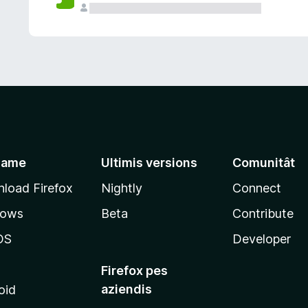
jame
Ultimis versions
Comunitât
load Firefox
Nightly
Connect
dows
Beta
Contribute
OS
Developer
Firefox pes
aziendis
oid