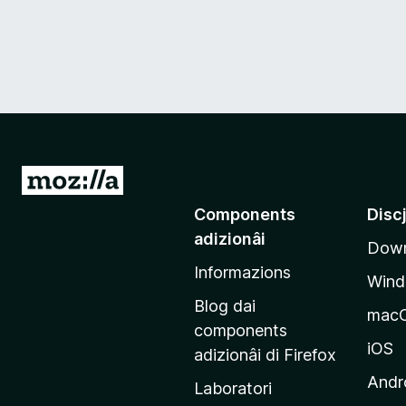
V
a
Components
Disc
a
adizionâi
Down
e
Informazions
p
Win
a
Blog dai
mac
g
components
j
iOS
adizionâi di Firefox
i
Andr
Laboratori
n