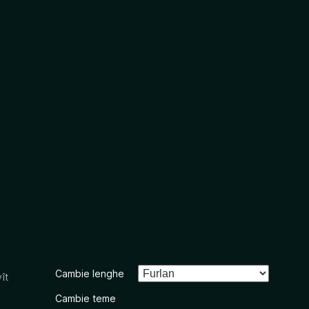
Cambie lenghe
ît
Cambie teme