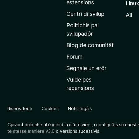
estensions
Linu
e
p
Centri di svilup
All
r
Politichis pal
i
svilupadôr
n
Blog de comunitât
c
i
Forum
p
Segnale un erôr
â
Vuide pes
l
recensions
d
a
l
Riservatece
Cookies
Notis legâls
s
î
Gjavant dulà che al è
indict
in mût diviers, i contignûts su chest 
t
te stesse maniere v3.0
o versions sucessivis.