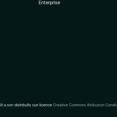
Enterprise
x
sît a son distribuîts cun licence
Creative Commons Atribuzion Condiv