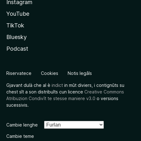
Instagram
YouTube
TikTok
Bluesky
Podcast
Riservatece
Cookies
Notis legâls
Gjavant dulà che al è
indict
in mût diviers, i contignûts su
chest sît a son distribuîts cun licence
Creative Commons
Atribuzion Condivît te stesse maniere v3.0
o versions
sucessivis.
Cambie lenghe
Cambie teme