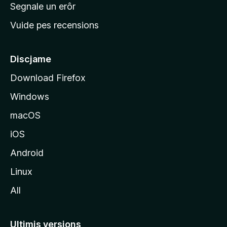
n
Segnale un erôr
c
Vuide pes recensions
i
p
â
Discjame
l
Download Firefox
d
Windows
a
l
macOS
s
iOS
î
t
Android
M
Linux
o
All
z
i
l
Ultimis versions