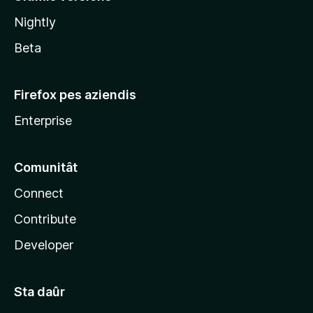
l
Nightly
a
Beta
Firefox pes aziendis
Enterprise
Comunitât
Connect
Contribute
Developer
Sta daûr