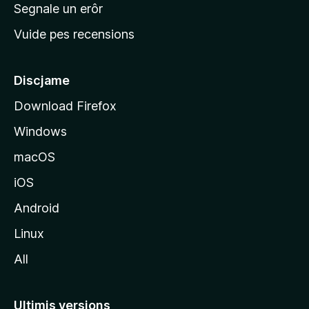
n
Segnale un erôr
c
Vuide pes recensions
i
p
â
Discjame
l
Download Firefox
d
Windows
a
l
macOS
s
iOS
î
t
Android
M
Linux
o
All
z
i
l
Ultimis versions