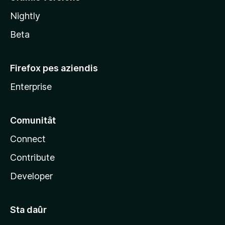
l
Nightly
a
Beta
Firefox pes aziendis
Enterprise
Comunitât
Connect
Contribute
Developer
Sta daûr