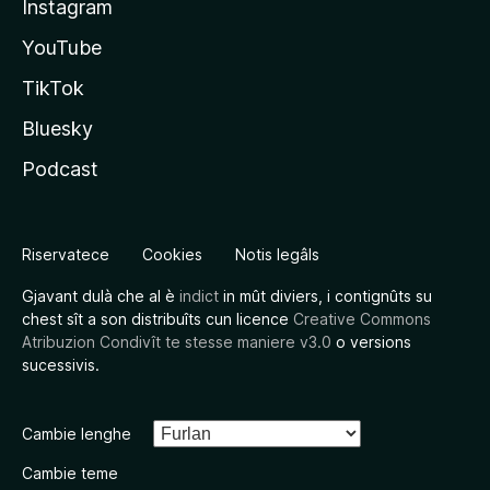
Instagram
YouTube
TikTok
Bluesky
Podcast
Riservatece
Cookies
Notis legâls
Gjavant dulà che al è
indict
in mût diviers, i contignûts su
chest sît a son distribuîts cun licence
Creative Commons
Atribuzion Condivît te stesse maniere v3.0
o versions
sucessivis.
Cambie lenghe
Cambie teme