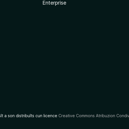
Enterprise
x
sît a son distribuîts cun licence
Creative Commons Atribuzion Condiv