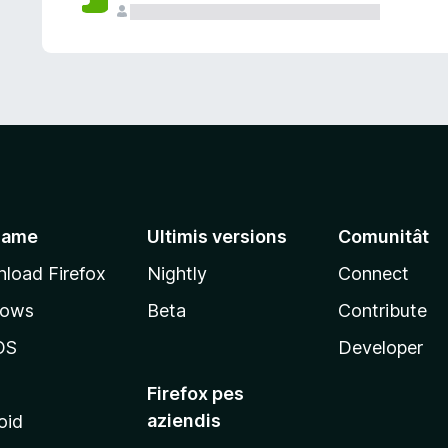
jame
Ultimis versions
Comunitât
load Firefox
Nightly
Connect
dows
Beta
Contribute
OS
Developer
Firefox pes
aziendis
oid