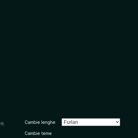
Cambie lenghe
ît
Cambie teme