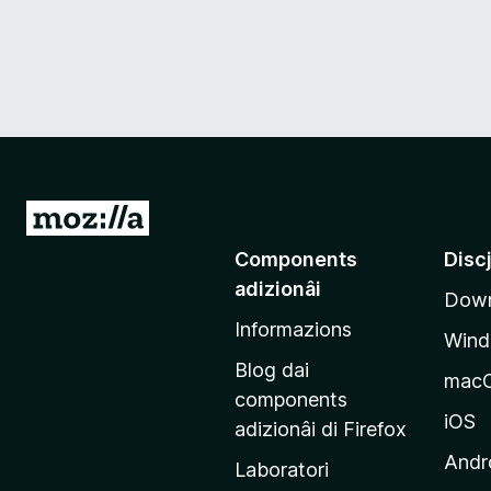
V
a
Components
Disc
a
adizionâi
Down
e
Informazions
p
Win
a
Blog dai
mac
g
components
j
iOS
adizionâi di Firefox
i
Andr
Laboratori
n