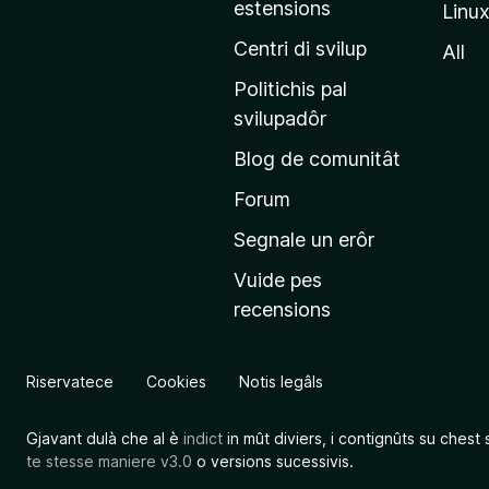
estensions
Linu
e
p
Centri di svilup
All
r
Politichis pal
i
svilupadôr
n
Blog de comunitât
c
i
Forum
p
Segnale un erôr
â
Vuide pes
l
recensions
d
a
l
Riservatece
Cookies
Notis legâls
s
î
Gjavant dulà che al è
indict
in mût diviers, i contignûts su chest 
t
te stesse maniere v3.0
o versions sucessivis.