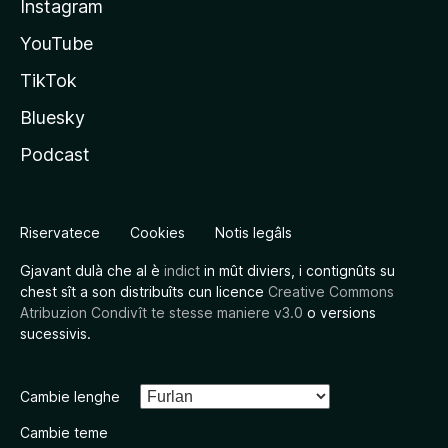
Instagram
YouTube
TikTok
Bluesky
Podcast
Riservatece
Cookies
Notis legâls
Gjavant dulà che al è
indict
in mût diviers, i contignûts su
chest sît a son distribuîts cun licence
Creative Commons
Atribuzion Condivît te stesse maniere v3.0
o versions
sucessivis.
Cambie lenghe
Cambie teme