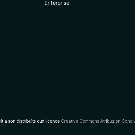
Enterprise
x
sît a son distribuîts cun licence
Creative Commons Atribuzion Condiv