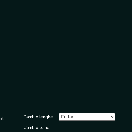
Cambie lenghe
ît
Cambie teme