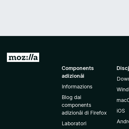
V
a
Components
Disc
a
adizionâi
Down
e
Informazions
p
Win
a
Blog dai
mac
g
components
j
iOS
adizionâi di Firefox
i
Andr
Laboratori
n