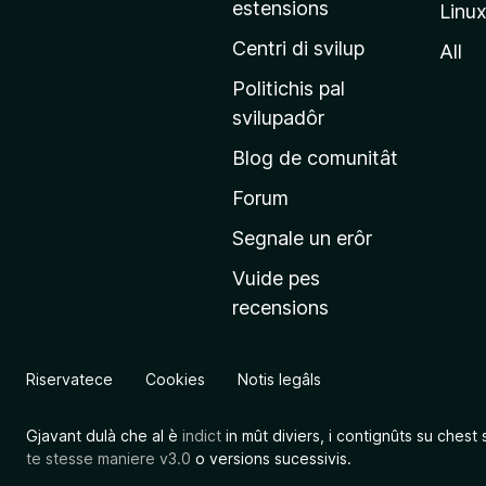
estensions
Linu
e
p
Centri di svilup
All
r
Politichis pal
i
svilupadôr
n
Blog de comunitât
c
i
Forum
p
Segnale un erôr
â
Vuide pes
l
recensions
d
a
l
Riservatece
Cookies
Notis legâls
s
î
Gjavant dulà che al è
indict
in mût diviers, i contignûts su chest 
t
te stesse maniere v3.0
o versions sucessivis.