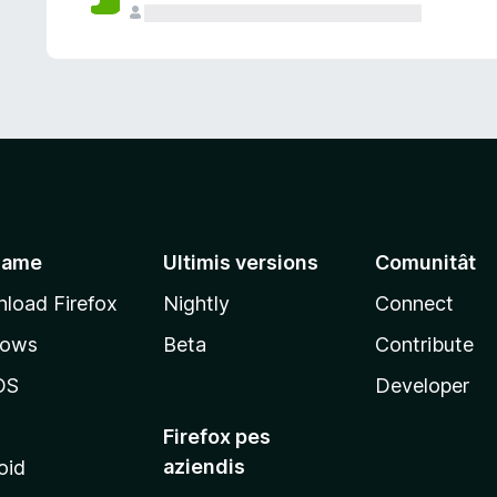
jame
Ultimis versions
Comunitât
load Firefox
Nightly
Connect
dows
Beta
Contribute
OS
Developer
Firefox pes
aziendis
oid