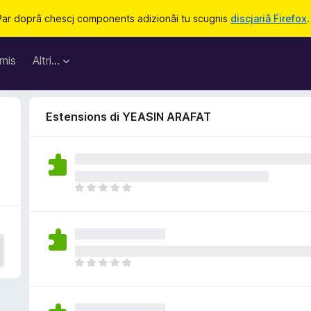
Par doprâ chescj components adizionâi tu scugnis
discjariâ Firefox
.
mis
Altri…
Estensions di YEASIN ARAFAT
N
o
s
o
n
a
N
n
o
c
s
j
o