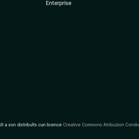
Enterprise
x
sît a son distribuîts cun licence
Creative Commons Atribuzion Condiv