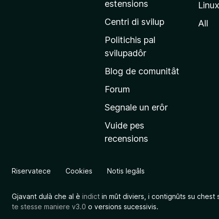
estensions
Linu
e
p
Centri di svilup
All
r
Politichis pal
i
svilupadôr
n
Blog de comunitât
c
i
Forum
p
Segnale un erôr
â
Vuide pes
l
recensions
d
a
l
Riservatece
Cookies
Notis legâls
s
î
Gjavant dulà che al è
indict
in mût diviers, i contignûts su chest 
t
te stesse maniere v3.0
o versions sucessivis.