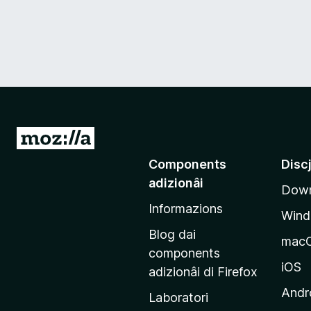
V
a
Components
Disc
a
adizionâi
Down
e
Informazions
p
Win
a
Blog dai
mac
g
components
j
iOS
adizionâi di Firefox
i
Andr
Laboratori
n