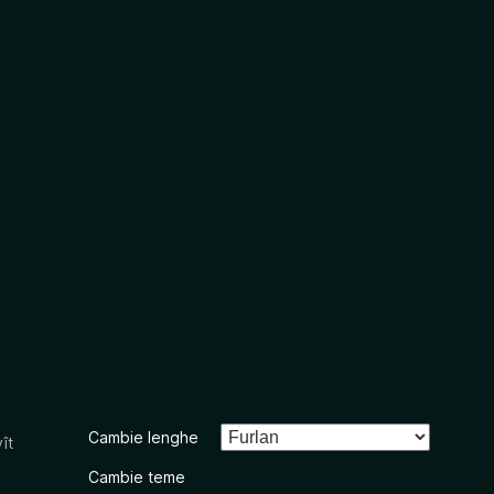
Cambie lenghe
ît
Cambie teme