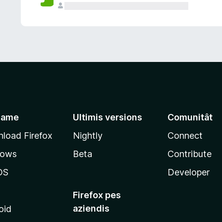
jame
Ultimis versions
Comunitât
load Firefox
Nightly
Connect
dows
Beta
Contribute
OS
Developer
Firefox pes
aziendis
oid