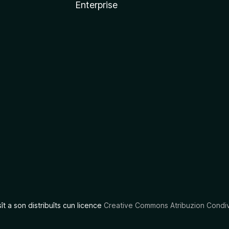
Enterprise
x
sît a son distribuîts cun licence
Creative Commons Atribuzion Condiv