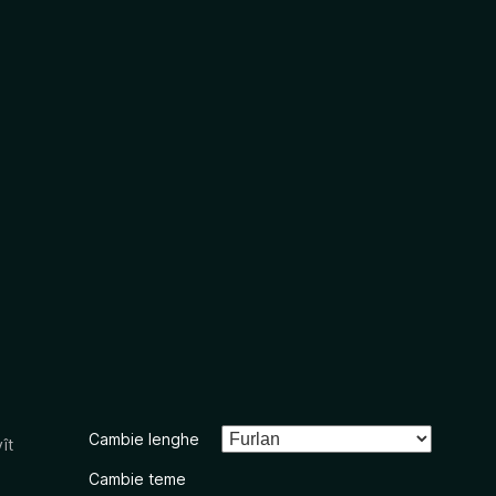
Cambie lenghe
ît
Cambie teme