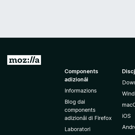
V
a
Components
Disc
a
adizionâi
Down
e
Informazions
p
Win
a
Blog dai
mac
g
components
j
iOS
adizionâi di Firefox
i
Andr
Laboratori
n