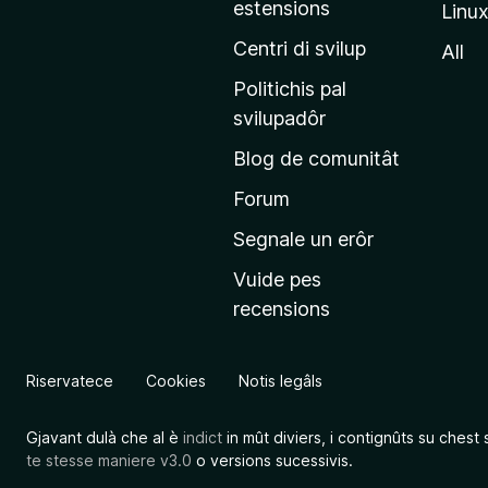
estensions
Linu
e
p
Centri di svilup
All
r
Politichis pal
i
svilupadôr
n
Blog de comunitât
c
i
Forum
p
Segnale un erôr
â
Vuide pes
l
recensions
d
a
l
Riservatece
Cookies
Notis legâls
s
î
Gjavant dulà che al è
indict
in mût diviers, i contignûts su chest 
t
te stesse maniere v3.0
o versions sucessivis.