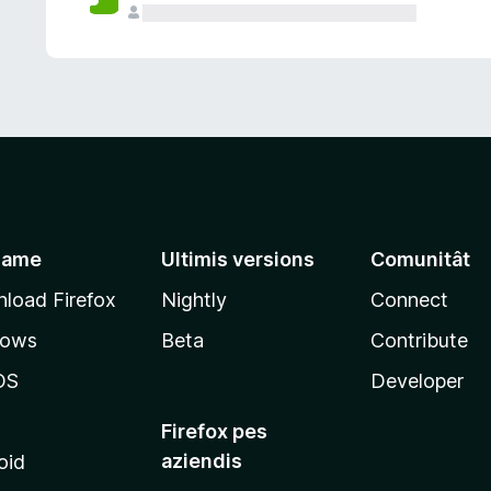
jame
Ultimis versions
Comunitât
load Firefox
Nightly
Connect
dows
Beta
Contribute
OS
Developer
Firefox pes
aziendis
oid