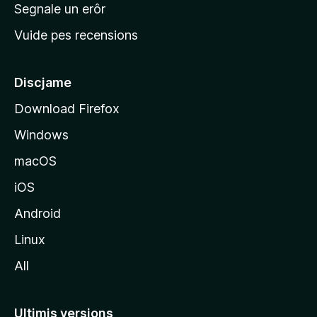
n
Segnale un erôr
c
Vuide pes recensions
i
p
â
Discjame
l
Download Firefox
d
Windows
a
l
macOS
s
iOS
î
t
Android
M
Linux
o
All
z
i
l
Ultimis versions