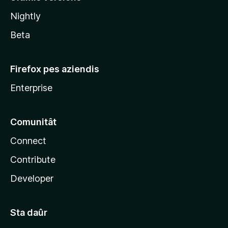
l
Nightly
a
Beta
Firefox pes aziendis
Enterprise
Comunitât
Connect
Contribute
Developer
Sta daûr