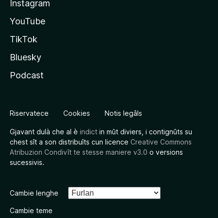
Instagram
YouTube
TikTok
Bluesky
Podcast
Riservatece
Cookies
Notis legâls
Gjavant dulà che al è
indict
in mût diviers, i contignûts su
chest sît a son distribuîts cun licence
Creative Commons
Atribuzion Condivît te stesse maniere v3.0
o versions
sucessivis.
Cambie lenghe
Cambie teme