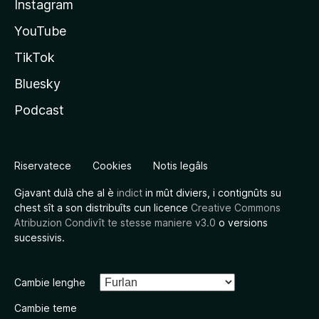
Instagram
YouTube
TikTok
Bluesky
Podcast
Riservatece
Cookies
Notis legâls
Gjavant dulà che al è
indict
in mût diviers, i contignûts su
chest sît a son distribuîts cun licence
Creative Commons
Atribuzion Condivît te stesse maniere v3.0
o versions
sucessivis.
Cambie lenghe
Cambie teme