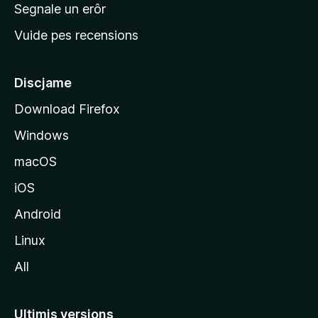
n
Segnale un erôr
c
Vuide pes recensions
i
p
â
Discjame
l
Download Firefox
d
Windows
a
l
macOS
s
iOS
î
t
Android
M
Linux
o
All
z
i
l
Ultimis versions