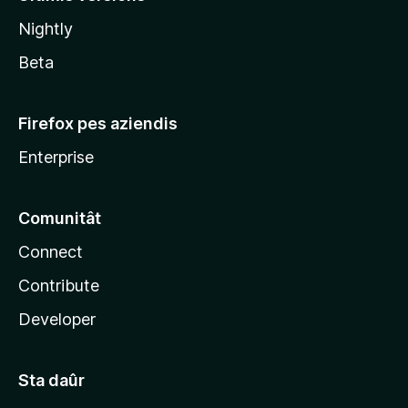
l
Nightly
a
Beta
Firefox pes aziendis
Enterprise
Comunitât
Connect
Contribute
Developer
Sta daûr