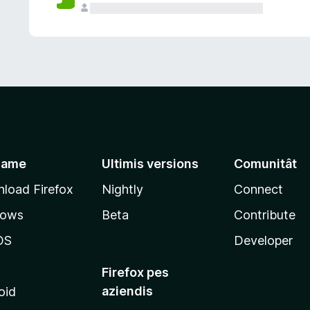
jame
Ultimis versions
Comunitât
load Firefox
Nightly
Connect
dows
Beta
Contribute
OS
Developer
Firefox pes
aziendis
oid