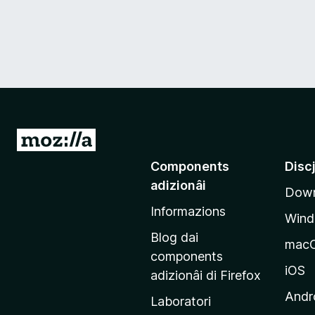
V
a
Components
Disc
a
adizionâi
Down
e
Informazions
p
Win
a
Blog dai
mac
g
components
j
iOS
adizionâi di Firefox
i
Andr
Laboratori
n