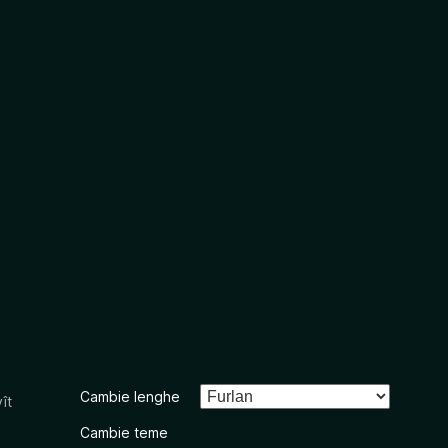
Cambie lenghe
ît
Cambie teme