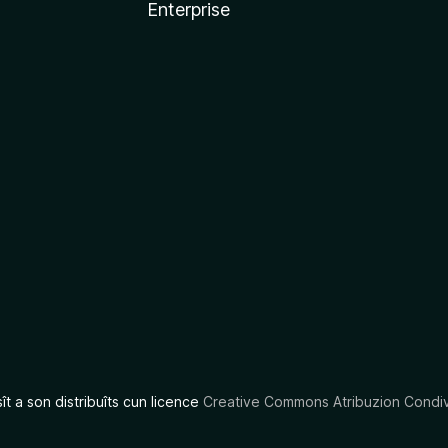
Enterprise
x
sît a son distribuîts cun licence
Creative Commons Atribuzion Condiv