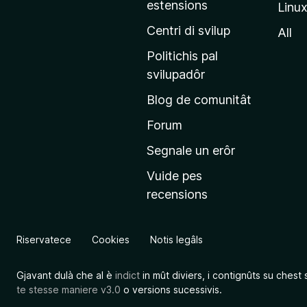
estensions
Linu
e
p
Centri di svilup
All
r
Politichis pal
i
svilupadôr
n
Blog de comunitât
c
i
Forum
p
Segnale un erôr
â
Vuide pes
l
recensions
d
a
l
Riservatece
Cookies
Notis legâls
s
î
Gjavant dulà che al è
indict
in mût diviers, i contignûts su chest 
t
te stesse maniere v3.0
o versions sucessivis.