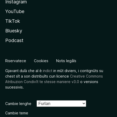
Instagram
YouTube
TikTok
Bluesky
Podcast
Riservatece
Cookies
Notis legâls
Gjavant dulà che al è
indict
in mût diviers, i contignûts su
chest sît a son distribuîts cun licence
Creative Commons
Atribuzion Condivît te stesse maniere v3.0
o versions
sucessivis.
Cambie lenghe
Cambie teme