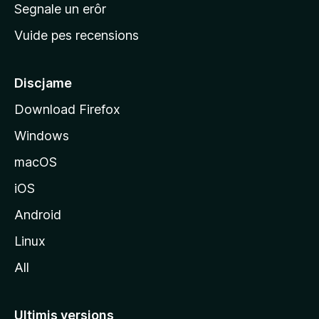
n
Segnale un erôr
c
Vuide pes recensions
i
p
â
Discjame
l
Download Firefox
d
Windows
a
l
macOS
s
iOS
î
t
Android
M
Linux
o
All
z
i
l
Ultimis versions