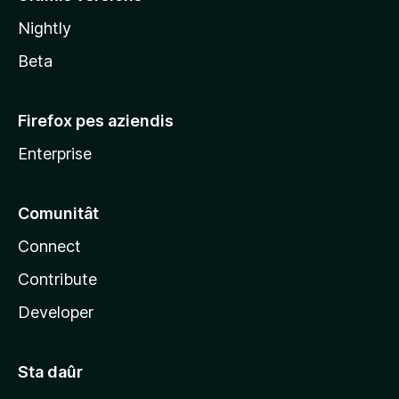
l
Nightly
a
Beta
Firefox pes aziendis
Enterprise
Comunitât
Connect
Contribute
Developer
Sta daûr