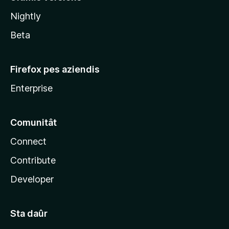
l
Nightly
a
Beta
Firefox pes aziendis
Enterprise
Comunitât
Connect
Contribute
Developer
Sta daûr