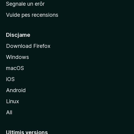
n
Segnale un erôr
c
Vuide pes recensions
i
p
â
Discjame
l
Download Firefox
d
Windows
a
l
macOS
s
iOS
î
t
Android
M
Linux
o
All
z
i
l
Ultimis versions