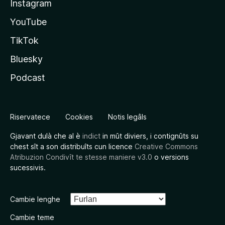
Instagram
YouTube
TikTok
Bluesky
Podcast
Riservatece
Cookies
Notis legâls
Gjavant dulà che al è
indict
in mût diviers, i contignûts su
chest sît a son distribuîts cun licence
Creative Commons
Atribuzion Condivît te stesse maniere v3.0
o versions
sucessivis.
Cambie lenghe
Cambie teme