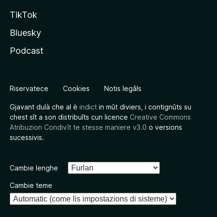
TikTok
Bluesky
Podcast
Riservatece
Cookies
Notis legâls
Gjavant dulà che al è
indict
in mût diviers, i contignûts su
chest sît a son distribuîts cun licence
Creative Commons
Atribuzion Condivît te stesse maniere v3.0
o versions
sucessivis.
Cambie lenghe
Cambie teme