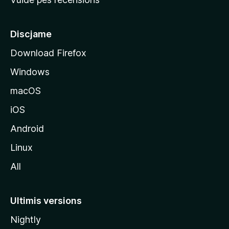
i
p
â
Discjame
l
Download Firefox
d
Windows
a
l
macOS
s
iOS
î
t
Android
M
Linux
o
All
z
i
l
Ultimis versions
l
Nightly
a