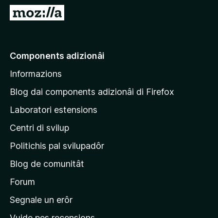
â
V
i
a
p
a
a
e
Components adizionâi
r
p
F
Informazions
a
i
g
r
Blog dai components adizionâi di Firefox
e
j
Laboratori estensions
f
i
o
Centri di svilup
n
x
e
Politichis pal svilupadôr
p
Blog de comunitât
r
i
Forum
n
Segnale un erôr
c
Vuide pes recensions