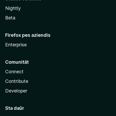
l
Nightly
a
Beta
Firefox pes aziendis
Enterprise
Comunitât
Connect
Contribute
Developer
Sta daûr