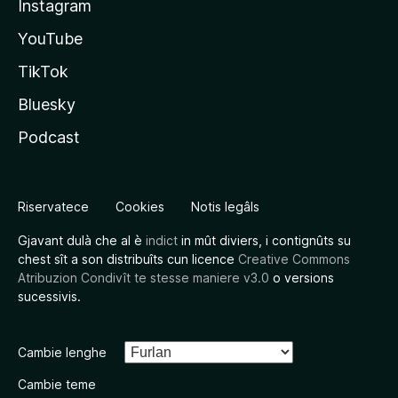
Instagram
YouTube
TikTok
Bluesky
Podcast
Riservatece
Cookies
Notis legâls
Gjavant dulà che al è
indict
in mût diviers, i contignûts su
chest sît a son distribuîts cun licence
Creative Commons
Atribuzion Condivît te stesse maniere v3.0
o versions
sucessivis.
Cambie lenghe
Cambie teme