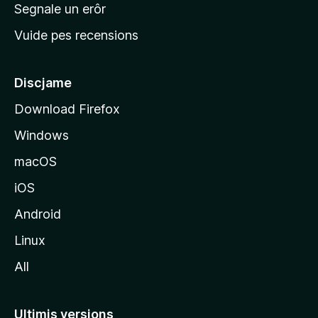
n
Segnale un erôr
c
Vuide pes recensions
i
p
â
Discjame
l
Download Firefox
d
Windows
a
l
macOS
s
iOS
î
t
Android
M
Linux
o
All
z
i
l
Ultimis versions