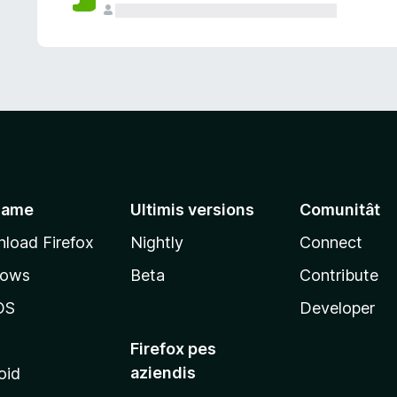
jame
Ultimis versions
Comunitât
load Firefox
Nightly
Connect
dows
Beta
Contribute
OS
Developer
Firefox pes
aziendis
oid