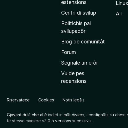
estensions
Linu
e
p
Centri di svilup
All
r
Politichis pal
i
svilupadôr
n
Blog de comunitât
c
i
Forum
p
Segnale un erôr
â
Vuide pes
l
recensions
d
a
l
Riservatece
Cookies
Notis legâls
s
î
Gjavant dulà che al è
indict
in mût diviers, i contignûts su chest 
t
te stesse maniere v3.0
o versions sucessivis.