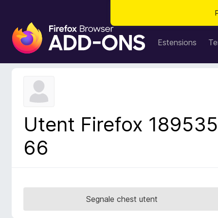
C
o
Estensions
Te
m
p
o
n
e
n
Utent Firefox 189535
t
s
66
a
d
i
z
i
Segnale chest utent
o
n