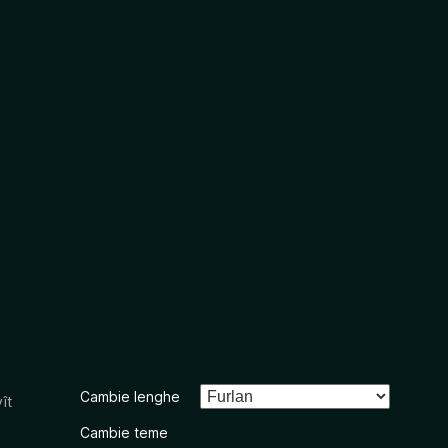
Cambie lenghe
ît
Cambie teme