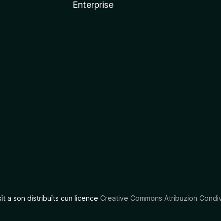
Enterprise
x
sît a son distribuîts cun licence
Creative Commons Atribuzion Condiv