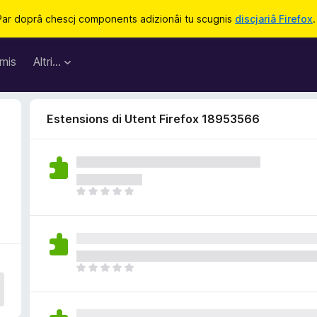
Par doprâ chescj components adizionâi tu scugnis
discjariâ Firefox
.
mis
Altri…
Estensions di Utent Firefox 18953566
N
o
s
o
n
a
N
n
o
c
s
j
o