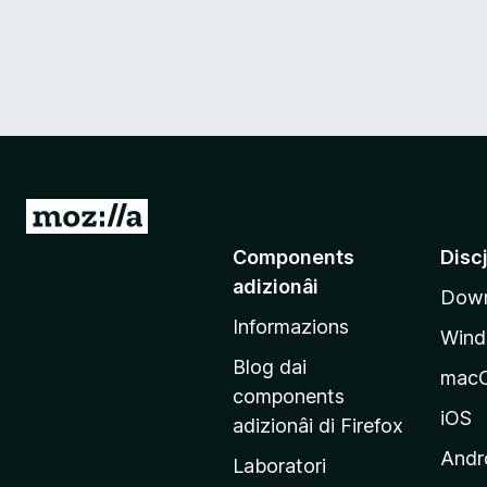
V
a
Components
Disc
a
adizionâi
Down
e
Informazions
p
Win
a
Blog dai
mac
g
components
j
iOS
adizionâi di Firefox
i
Andr
Laboratori
n