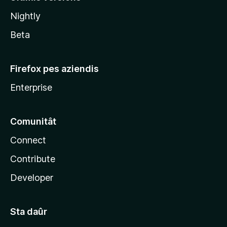
l
Nightly
a
Beta
Firefox pes aziendis
Enterprise
Comunitât
Connect
Contribute
Developer
Sta daûr