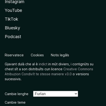
Instagram
YouTube
TikTok
Bluesky
Podcast
Riservatece
Cookies
Notis legâls
Gjavant dulà che al è
indict
in mût diviers, i contignûts su
chest sît a son distribuîts cun licence
Creative Commons
Atribuzion Condivît te stesse maniere v3.0
o versions
sucessivis.
Cambie lenghe
Cambie teme