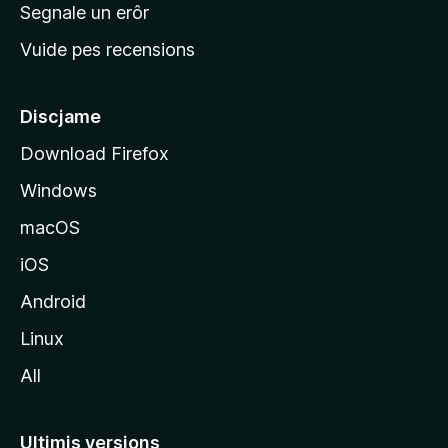
n
Segnale un erôr
c
Vuide pes recensions
i
p
â
Discjame
l
Download Firefox
d
Windows
a
l
macOS
s
iOS
î
t
Android
M
Linux
o
All
z
i
l
Ultimis versions