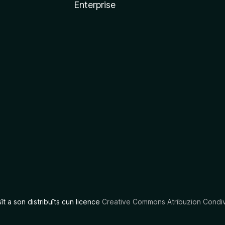
Enterprise
x
sît a son distribuîts cun licence
Creative Commons Atribuzion Condiv