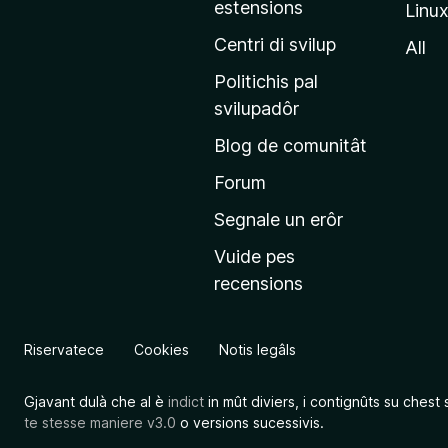
estensions
Linu
e
p
Centri di svilup
All
r
Politichis pal
i
svilupadôr
n
Blog de comunitât
c
i
Forum
p
Segnale un erôr
â
Vuide pes
l
recensions
d
a
l
Riservatece
Cookies
Notis legâls
s
î
Gjavant dulà che al è
indict
in mût diviers, i contignûts su chest 
t
te stesse maniere v3.0
o versions sucessivis.