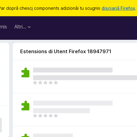
Par doprâ chescj components adizionâi tu scugnis
discjariâ Firefox
.
mis
Altri…
Estensions di Utent Firefox 18947971
9
N
o
s
o
n
a
N
n
o
c
s
j
o