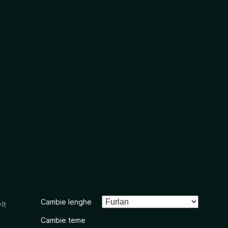
Cambie lenghe
ît
Cambie teme