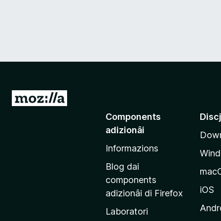
V
a
Components
Disc
a
adizionâi
Down
e
Informazions
p
Win
a
Blog dai
mac
g
components
j
iOS
adizionâi di Firefox
i
Andr
Laboratori
n