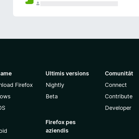
jame
Ultimis versions
Comunitât
load Firefox
Nightly
Connect
dows
Beta
Contribute
OS
Developer
Firefox pes
aziendis
oid