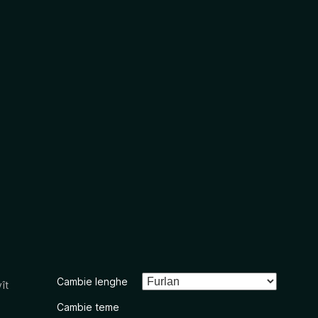
Cambie lenghe
ît
Cambie teme