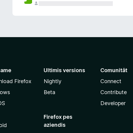
jame
Ultimis versions
Comunitât
load Firefox
Nightly
Connect
dows
Beta
Contribute
OS
Developer
Firefox pes
aziendis
oid