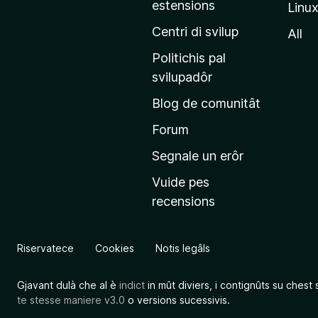
estensions
Linu
e
p
Centri di svilup
All
r
Politichis pal
i
svilupadôr
n
Blog de comunitât
c
i
Forum
p
Segnale un erôr
â
Vuide pes
l
recensions
d
a
l
Riservatece
Cookies
Notis legâls
s
î
Gjavant dulà che al è
indict
in mût diviers, i contignûts su chest 
t
te stesse maniere v3.0
o versions sucessivis.