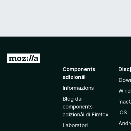
V
a
Components
Disc
a
adizionâi
Down
e
Informazions
p
Win
a
Blog dai
mac
g
components
j
iOS
adizionâi di Firefox
i
Andr
Laboratori
n