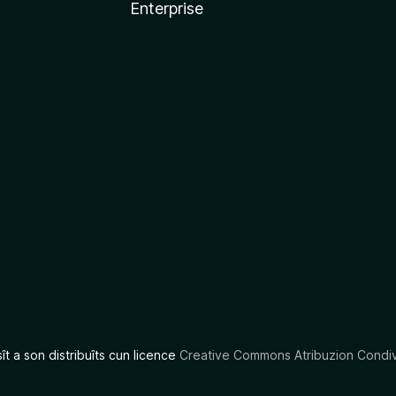
Enterprise
x
sît a son distribuîts cun licence
Creative Commons Atribuzion Condiv