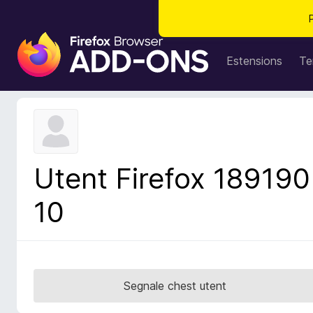
C
o
Estensions
Te
m
p
o
n
e
n
Utent Firefox 189190
t
s
10
a
d
i
z
i
Segnale chest utent
o
n