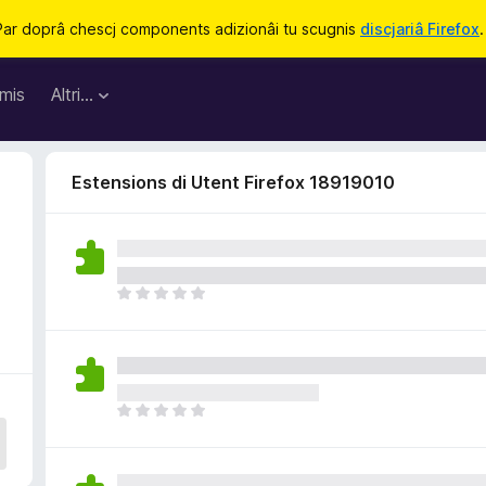
Par doprâ chescj components adizionâi tu scugnis
discjariâ Firefox
.
mis
Altri…
Estensions di Utent Firefox 18919010
N
o
s
o
n
a
N
n
o
c
s
j
o