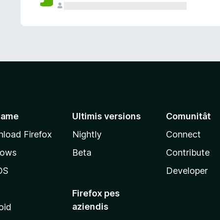
jame
Ultimis versions
Comunitât
load Firefox
Nightly
Connect
dows
Beta
Contribute
OS
Developer
Firefox pes
aziendis
oid