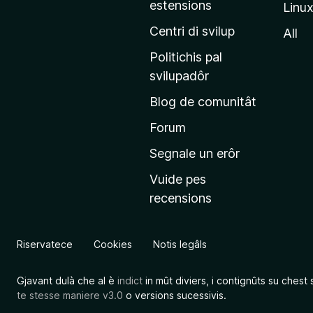
estensions
Linu
e
p
Centri di svilup
All
r
Politichis pal
i
svilupadôr
n
Blog de comunitât
c
i
Forum
p
Segnale un erôr
â
Vuide pes
l
recensions
d
a
l
Riservatece
Cookies
Notis legâls
s
î
Gjavant dulà che al è
indict
in mût diviers, i contignûts su chest 
t
te stesse maniere v3.0
o versions sucessivis.