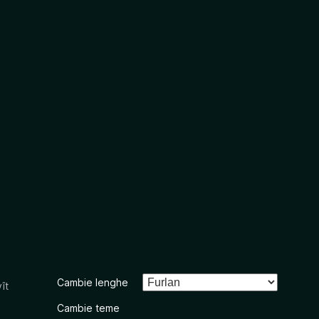
Cambie lenghe
ît
Cambie teme