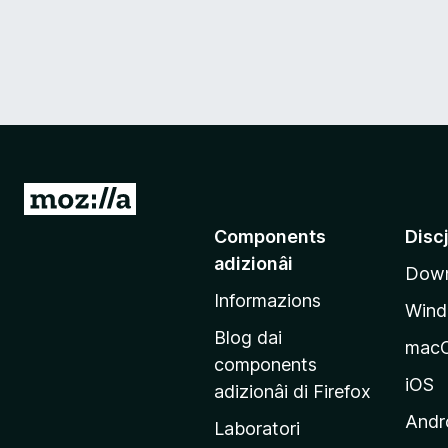
V
a
Components
Disc
a
adizionâi
Down
e
Informazions
p
Win
a
Blog dai
mac
g
components
j
iOS
adizionâi di Firefox
i
Andr
Laboratori
n