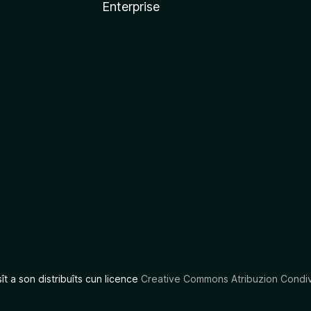
Enterprise
x
sît a son distribuîts cun licence
Creative Commons Atribuzion Condiv