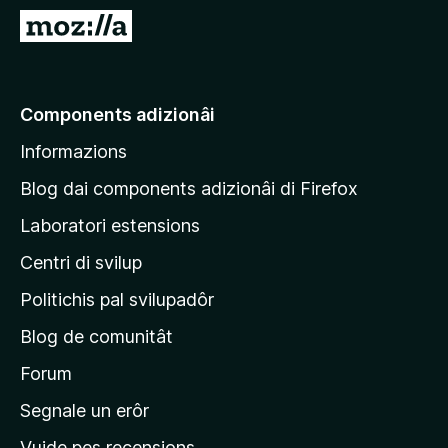
â
V
i
a
p
a
a
e
Components adizionâi
r
p
F
Informazions
a
i
g
r
Blog dai components adizionâi di Firefox
e
j
Laboratori estensions
f
i
o
Centri di svilup
n
x
e
Politichis pal svilupadôr
p
Blog de comunitât
r
i
Forum
n
Segnale un erôr
c
Vuide pes recensions