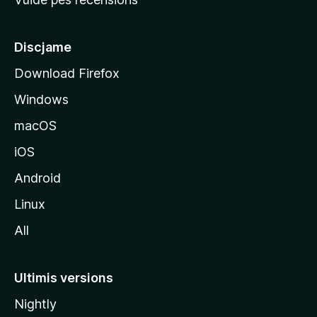
i
p
â
Discjame
l
Download Firefox
d
Windows
a
l
macOS
s
iOS
î
t
Android
M
Linux
o
All
z
i
l
Ultimis versions
l
Nightly
a