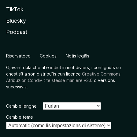
TikTok
Bluesky
Podcast
Riservatece
Cookies
Notis legâls
Gjavant dulà che al è
indict
in mût diviers, i contignûts su
chest sît a son distribuîts cun licence
Creative Commons
Atribuzion Condivît te stesse maniere v3.0
o versions
sucessivis.
Cambie lenghe
Cambie teme