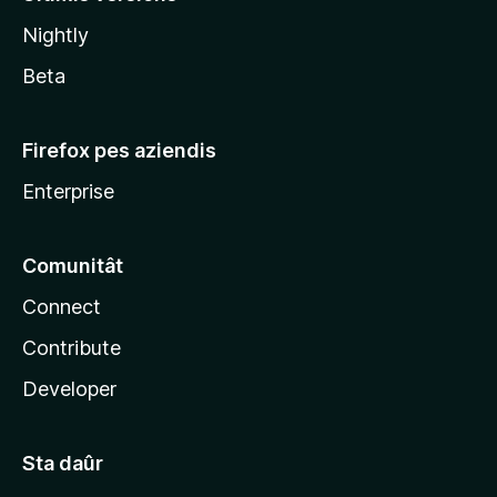
l
Nightly
a
Beta
Firefox pes aziendis
Enterprise
Comunitât
Connect
Contribute
Developer
Sta daûr