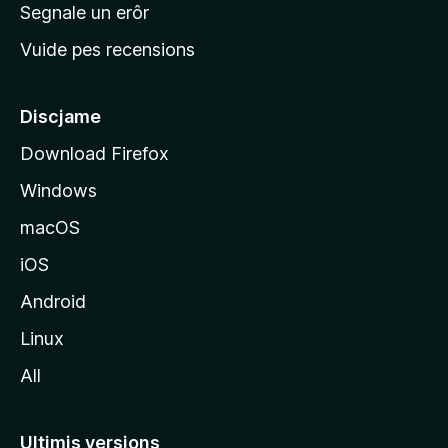
n
Segnale un erôr
c
Vuide pes recensions
i
p
â
Discjame
l
Download Firefox
d
Windows
a
l
macOS
s
iOS
î
t
Android
M
Linux
o
All
z
i
l
Ultimis versions