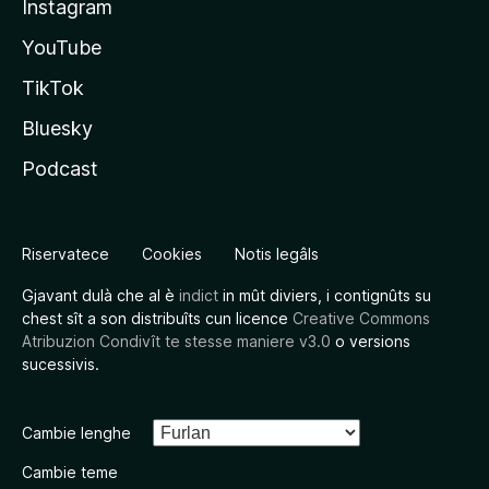
Instagram
YouTube
TikTok
Bluesky
Podcast
Riservatece
Cookies
Notis legâls
Gjavant dulà che al è
indict
in mût diviers, i contignûts su
chest sît a son distribuîts cun licence
Creative Commons
Atribuzion Condivît te stesse maniere v3.0
o versions
sucessivis.
Cambie lenghe
Cambie teme