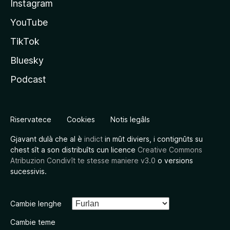
Instagram
YouTube
TikTok
Bluesky
Podcast
Riservatece
Cookies
Notis legâls
Gjavant dulà che al è
indict
in mût diviers, i contignûts su
chest sît a son distribuîts cun licence
Creative Commons
Atribuzion Condivît te stesse maniere v3.0
o versions
sucessivis.
Cambie lenghe
Cambie teme