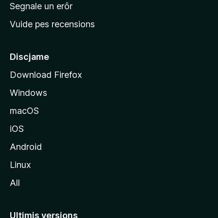
n
Segnale un erôr
c
Vuide pes recensions
i
p
â
Discjame
l
Download Firefox
d
Windows
a
l
macOS
s
iOS
î
t
Android
M
Linux
o
All
z
i
l
Ultimis versions