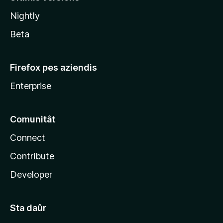
l
Nightly
a
Beta
Firefox pes aziendis
Enterprise
Comunitât
Connect
Contribute
Developer
Sta daûr