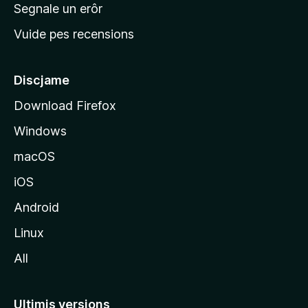
n
Segnale un erôr
c
Vuide pes recensions
i
p
â
Discjame
l
Download Firefox
d
Windows
a
l
macOS
s
iOS
î
t
Android
M
Linux
o
All
z
i
l
Ultimis versions