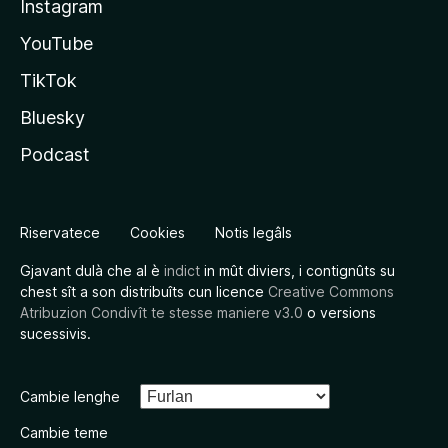
Instagram
YouTube
TikTok
Bluesky
Podcast
Riservatece
Cookies
Notis legâls
Gjavant dulà che al è
indict
in mût diviers, i contignûts su
chest sît a son distribuîts cun licence
Creative Commons
Atribuzion Condivît te stesse maniere v3.0
o versions
sucessivis.
Cambie lenghe
Cambie teme