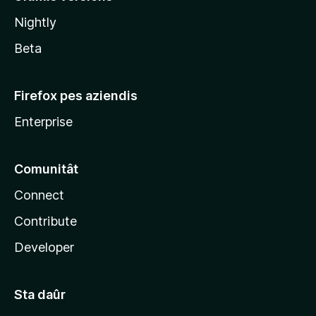
l
Nightly
a
Beta
Firefox pes aziendis
Enterprise
Comunitât
Connect
Contribute
Developer
Sta daûr