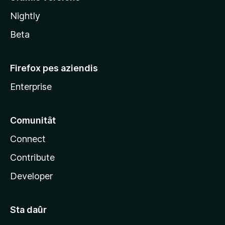
l
Nightly
a
Beta
Firefox pes aziendis
Enterprise
Comunitât
Connect
Contribute
Developer
Sta daûr