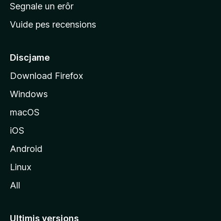
n
Segnale un erôr
c
Vuide pes recensions
i
p
â
Discjame
l
Download Firefox
d
Windows
a
l
macOS
s
iOS
î
t
Android
M
Linux
o
All
z
i
l
Ultimis versions