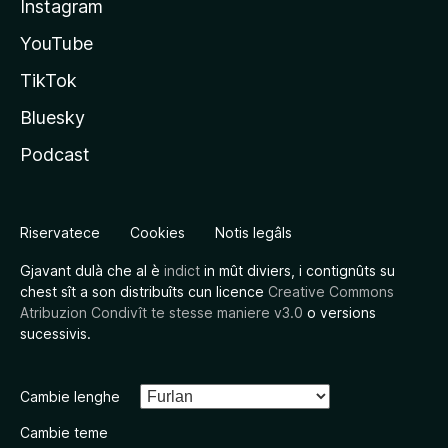
Instagram
YouTube
TikTok
Bluesky
Podcast
Riservatece
Cookies
Notis legâls
Gjavant dulà che al è
indict
in mût diviers, i contignûts su
chest sît a son distribuîts cun licence
Creative Commons
Atribuzion Condivît te stesse maniere v3.0
o versions
sucessivis.
Cambie lenghe
Cambie teme