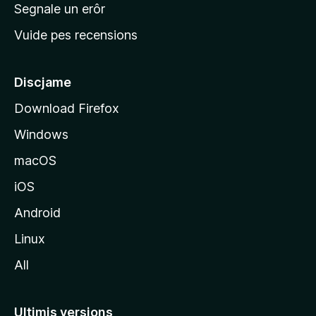
n
Segnale un erôr
c
Vuide pes recensions
i
p
â
Discjame
l
Download Firefox
d
Windows
a
l
macOS
s
iOS
î
t
Android
M
Linux
o
All
z
i
l
Ultimis versions