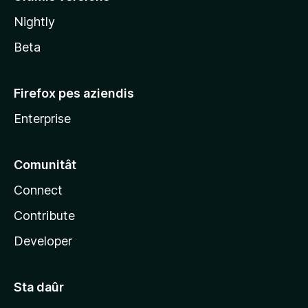
l
Nightly
a
Beta
Firefox pes aziendis
Enterprise
Comunitât
Connect
Contribute
Developer
Sta daûr