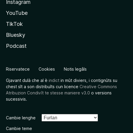
Instagram
YouTube
TikTok
Bluesky
Podcast
Riservatece
Cookies
Notis legâls
Gjavant dulà che al è
indict
in mût diviers, i contignûts su
chest sît a son distribuîts cun licence
Creative Commons
Atribuzion Condivît te stesse maniere v3.0
o versions
sucessivis.
Cambie lenghe
Cambie teme