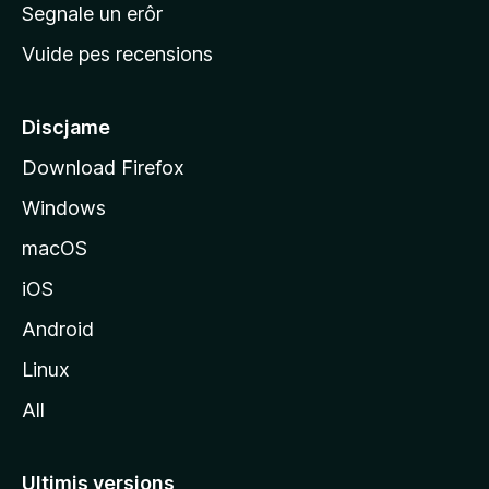
n
Segnale un erôr
c
Vuide pes recensions
i
p
â
Discjame
l
Download Firefox
d
Windows
a
l
macOS
s
iOS
î
t
Android
M
Linux
o
All
z
i
l
Ultimis versions