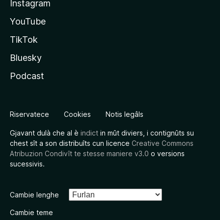
Instagram
YouTube
TikTok
Bluesky
Podcast
Riservatece
Cookies
Notis legâls
Gjavant dulà che al è
indict
in mût diviers, i contignûts su
chest sît a son distribuîts cun licence
Creative Commons
Atribuzion Condivît te stesse maniere v3.0
o versions
sucessivis.
Cambie lenghe
Cambie teme