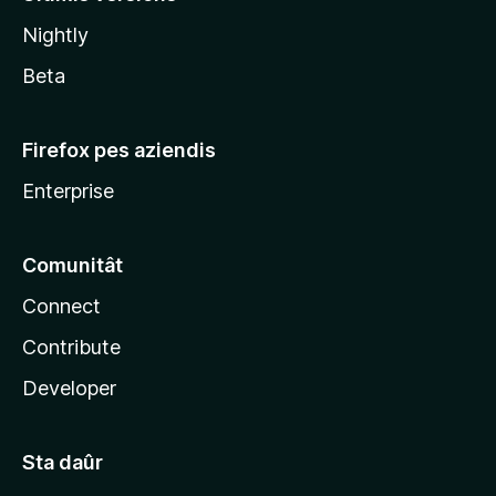
l
Nightly
a
Beta
Firefox pes aziendis
Enterprise
Comunitât
Connect
Contribute
Developer
Sta daûr