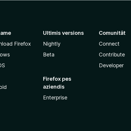
jame
Ultimis versions
Comunitât
load Firefox
Nightly
Connect
dows
Beta
Contribute
OS
Developer
Firefox pes
aziendis
oid
Enterprise
x