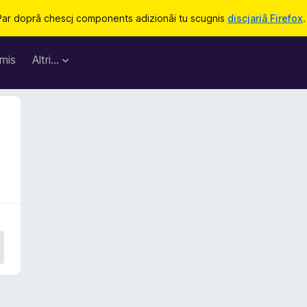
Par doprâ chescj components adizionâi tu scugnis
discjariâ Firefox
.
mis
Altri…