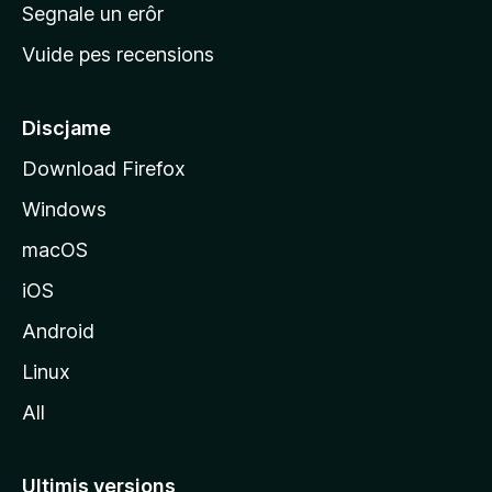
n
Segnale un erôr
c
Vuide pes recensions
i
p
â
Discjame
l
Download Firefox
d
Windows
a
l
macOS
s
iOS
î
t
Android
M
Linux
o
All
z
i
l
Ultimis versions