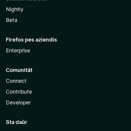
l
Nightly
a
Beta
Firefox pes aziendis
Enterprise
Comunitât
Connect
Contribute
Developer
Sta daûr