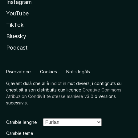
Instagram
YouTube
TikTok
Bluesky
Podcast
Riservatece
Cookies
Notis legâls
Gjavant dulà che al è
indict
in mût diviers, i contignûts su
chest sît a son distribuîts cun licence
Creative Commons
Atribuzion Condivît te stesse maniere v3.0
o versions
sucessivis.
Cambie lenghe
Cambie teme