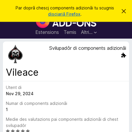
C
Jentre
Par doprâ chescj components adizionâi tu scugnis
S
î
discjariâ Firefox
.
i
C
r
e
o
r
e
m
Estensions
Temis
Altri…
c
p
h
e
o
Svilupadôr di components adizionâi
s
n
t
a
e
v
n
î
Vileace
s
t
s
Utent di
a
Nov 29, 2024
d
i
Numar di components adizionâi
z
1
i
Medie des valutazions pai components adizionâi di chest
o
svilupadôr
n
V