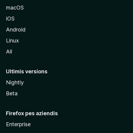
l
macOS
s
iOS
î
t
Android
M
Linux
o
All
z
i
l
Ultimis versions
l
Nightly
a
Beta
Firefox pes aziendis
Enterprise