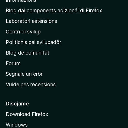
a
g
Blog dai components adizionâi di Firefox
j
Laboratori estensions
i
Centri di svilup
n
e
Politichis pal svilupadôr
p
Blog de comunitât
r
i
Forum
n
Segnale un erôr
c
Vuide pes recensions
i
p
â
Discjame
l
Download Firefox
d
Windows
a