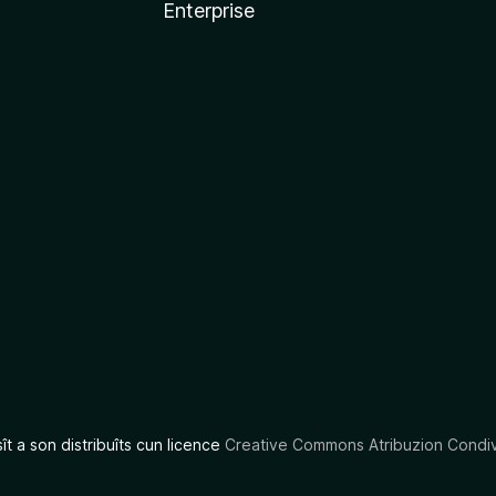
Enterprise
x
sît a son distribuîts cun licence
Creative Commons Atribuzion Condiv