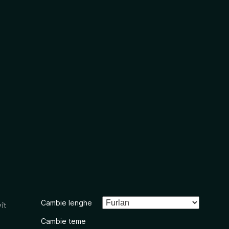
Cambie lenghe
ît
Cambie teme