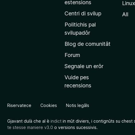
estensions
Linu
e
p
Centri di svilup
All
r
Politichis pal
i
svilupadôr
n
Blog de comunitât
c
i
Forum
p
Segnale un erôr
â
Vuide pes
l
recensions
d
a
l
Riservatece
Cookies
Notis legâls
s
î
Gjavant dulà che al è
indict
in mût diviers, i contignûts su chest 
t
te stesse maniere v3.0
o versions sucessivis.