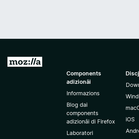
V
a
Components
Disc
a
adizionâi
Down
e
Informazions
p
Win
a
Blog dai
mac
g
components
j
iOS
adizionâi di Firefox
i
Andr
Laboratori
n