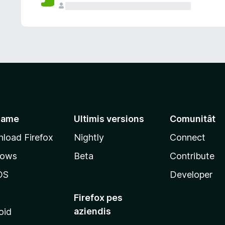
jame
Ultimis versions
Comunitât
load Firefox
Nightly
Connect
dows
Beta
Contribute
OS
Developer
Firefox pes
aziendis
oid