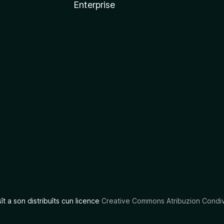
Enterprise
x
sît a son distribuîts cun licence
Creative Commons Atribuzion Condiv