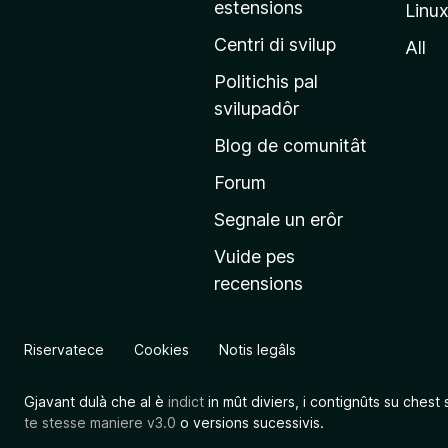
estensions
Linu
e
p
Centri di svilup
All
r
Politichis pal
i
svilupadôr
n
Blog de comunitât
c
i
Forum
p
Segnale un erôr
â
Vuide pes
l
recensions
d
a
l
Riservatece
Cookies
Notis legâls
s
î
Gjavant dulà che al è
indict
in mût diviers, i contignûts su chest 
t
te stesse maniere v3.0
o versions sucessivis.