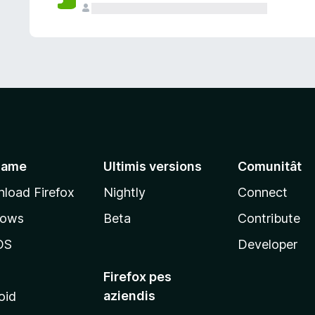
jame
Ultimis versions
Comunitât
load Firefox
Nightly
Connect
dows
Beta
Contribute
OS
Developer
Firefox pes
aziendis
oid