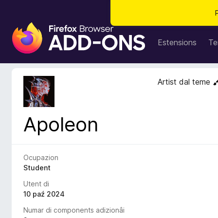
C
o
Estensions
Te
m
p
o
Artist dal teme
n
e
n
Apoleon
t
s
a
d
Ocupazion
i
Student
z
Utent di
i
10 paź 2024
o
Numar di components adizionâi
n