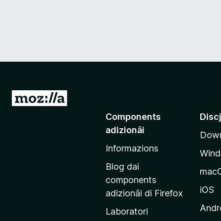
V
a
Components
Disc
a
adizionâi
Down
e
Informazions
p
Win
a
Blog dai
mac
g
components
j
iOS
adizionâi di Firefox
i
Andr
Laboratori
n