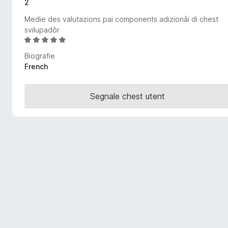
2
â
Medie des valutazions pai components adizionâi di chest
i
svilupadôr
p
V
a
a
Biografie
r
l
French
F
u
i
t
r
a
Segnale chest utent
d
e
e
f
5
o
s
x
u
5