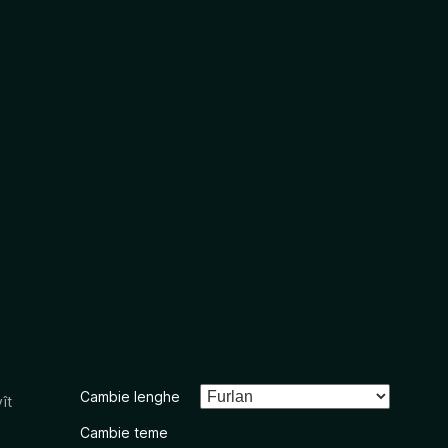
Cambie lenghe
ît
Cambie teme