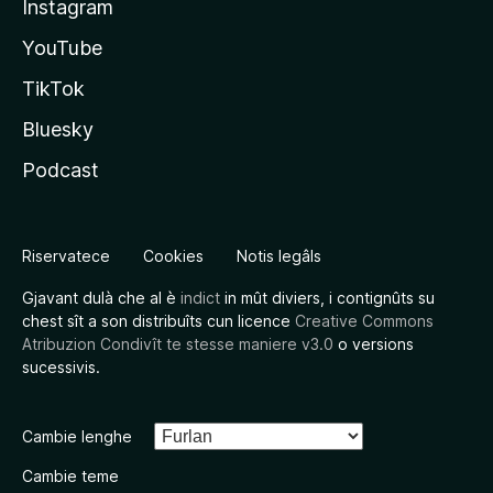
Instagram
YouTube
TikTok
Bluesky
Podcast
Riservatece
Cookies
Notis legâls
Gjavant dulà che al è
indict
in mût diviers, i contignûts su
chest sît a son distribuîts cun licence
Creative Commons
Atribuzion Condivît te stesse maniere v3.0
o versions
sucessivis.
Cambie lenghe
Cambie teme