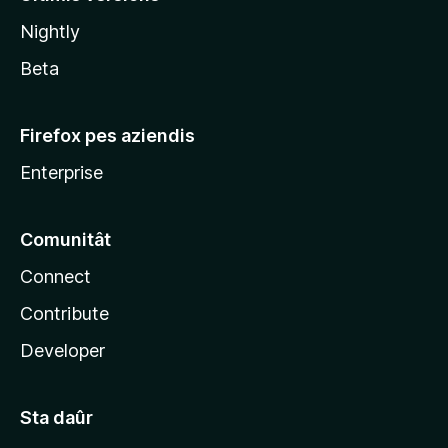
l
Nightly
a
Beta
Firefox pes aziendis
Enterprise
Comunitât
Connect
Contribute
Developer
Sta daûr