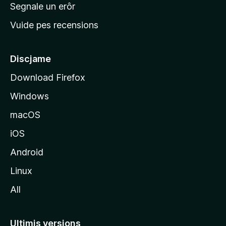
n
Segnale un erôr
c
Vuide pes recensions
i
p
â
Discjame
l
Download Firefox
d
Windows
a
l
macOS
s
iOS
î
t
Android
M
Linux
o
All
z
i
l
Ultimis versions