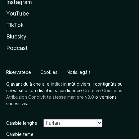
Instagram
YouTube
TikTok
Bluesky
Podcast
Riservatece
Cookies
Notis legâls
Gjavant dulà che al è
indict
in mût diviers, i contignûts su
chest sît a son distribuîts cun licence
Creative Commons
Atribuzion Condivît te stesse maniere v3.0
o versions
sucessivis.
Cambie lenghe
Cambie teme