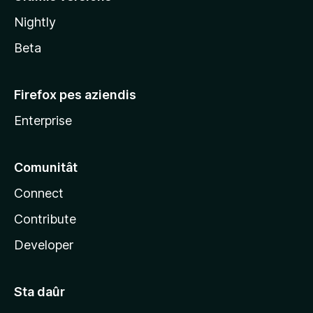
l
Nightly
a
Beta
Firefox pes aziendis
Enterprise
Comunitât
Connect
Contribute
Developer
Sta daûr