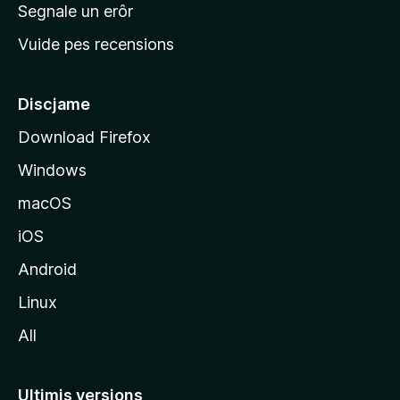
n
Segnale un erôr
c
Vuide pes recensions
i
p
â
Discjame
l
Download Firefox
d
Windows
a
l
macOS
s
iOS
î
t
Android
M
Linux
o
All
z
i
l
Ultimis versions