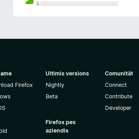
jame
Ultimis versions
Comunitât
load Firefox
Nightly
Connect
dows
Beta
Contribute
OS
Developer
Firefox pes
aziendis
oid