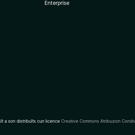
Enterprise
x
sît a son distribuîts cun licence
Creative Commons Atribuzion Condiv