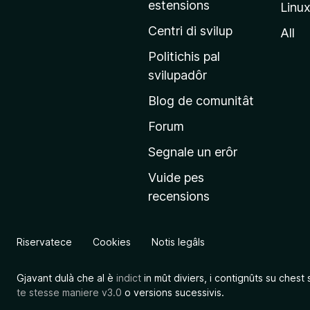
estensions
Linu
e
p
Centri di svilup
All
r
Politichis pal
i
svilupadôr
n
Blog de comunitât
c
i
Forum
p
Segnale un erôr
â
Vuide pes
l
recensions
d
a
l
Riservatece
Cookies
Notis legâls
s
î
Gjavant dulà che al è
indict
in mût diviers, i contignûts su chest 
t
te stesse maniere v3.0
o versions sucessivis.