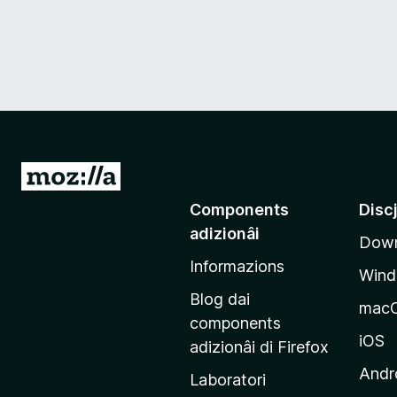
V
a
Components
Disc
a
adizionâi
Down
e
Informazions
p
Win
a
Blog dai
mac
g
components
j
iOS
adizionâi di Firefox
i
Andr
Laboratori
n