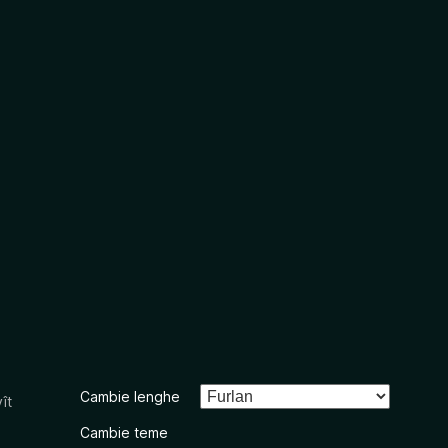
Cambie lenghe
ît
Cambie teme