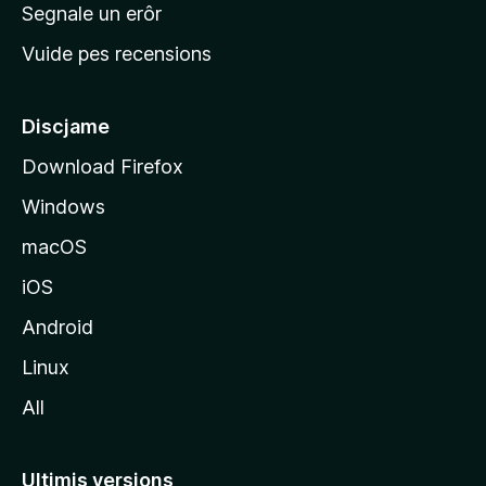
n
Segnale un erôr
c
Vuide pes recensions
i
p
â
Discjame
l
Download Firefox
d
Windows
a
l
macOS
s
iOS
î
t
Android
M
Linux
o
All
z
i
l
Ultimis versions