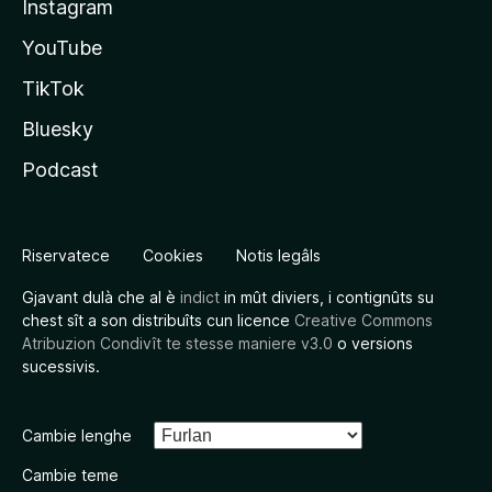
Instagram
YouTube
TikTok
Bluesky
Podcast
Riservatece
Cookies
Notis legâls
Gjavant dulà che al è
indict
in mût diviers, i contignûts su
chest sît a son distribuîts cun licence
Creative Commons
Atribuzion Condivît te stesse maniere v3.0
o versions
sucessivis.
Cambie lenghe
Cambie teme