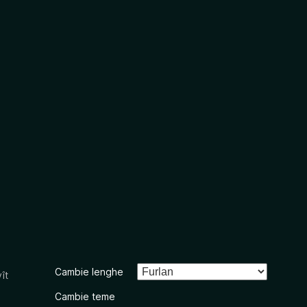
Cambie lenghe
ît
Cambie teme