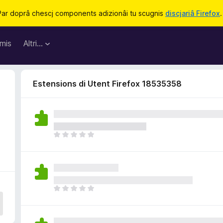
Par doprâ chescj components adizionâi tu scugnis
discjariâ Firefox
.
mis
Altri…
Estensions di Utent Firefox 18535358
N
o
s
o
n
a
N
n
o
c
s
j
o