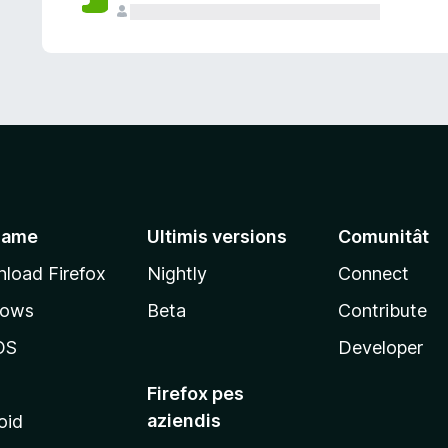
jame
Ultimis versions
Comunitât
load Firefox
Nightly
Connect
dows
Beta
Contribute
OS
Developer
Firefox pes
aziendis
oid