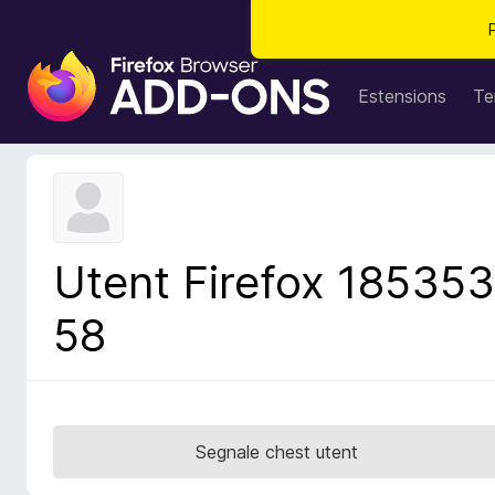
C
o
Estensions
Te
m
p
o
n
e
n
Utent Firefox 185353
t
s
58
a
d
i
z
i
Segnale chest utent
o
n