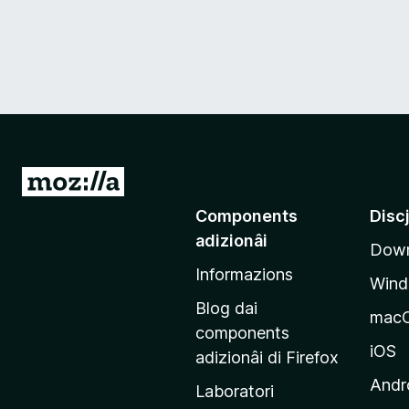
V
a
Components
Disc
a
adizionâi
Down
e
Informazions
p
Win
a
Blog dai
mac
g
components
j
iOS
adizionâi di Firefox
i
Andr
Laboratori
n