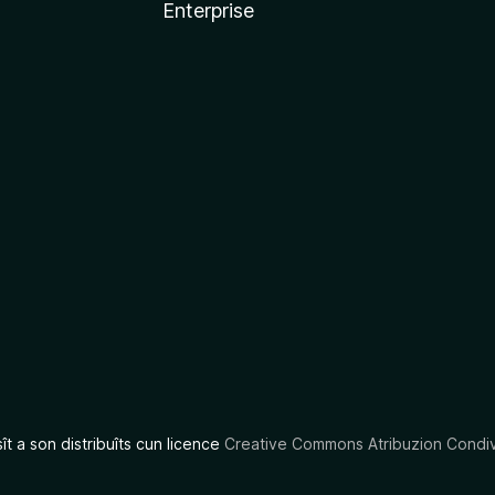
Enterprise
x
sît a son distribuîts cun licence
Creative Commons Atribuzion Condiv