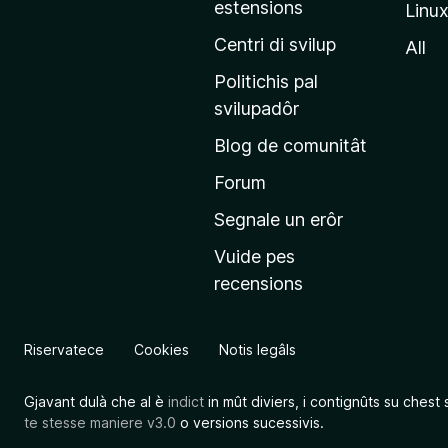
estensions
Linu
e
p
Centri di svilup
All
r
Politichis pal
i
svilupadôr
n
Blog de comunitât
c
i
Forum
p
Segnale un erôr
â
Vuide pes
l
recensions
d
a
l
Riservatece
Cookies
Notis legâls
s
î
Gjavant dulà che al è
indict
in mût diviers, i contignûts su chest 
t
te stesse maniere v3.0
o versions sucessivis.