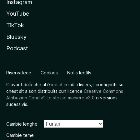
Instagram
YouTube
TikTok
Bluesky
Podcast
Riservatece
Cookies
Notis legâls
Gjavant dulà che al è
indict
in mût diviers, i contignûts su
chest sît a son distribuîts cun licence
Creative Commons
Atribuzion Condivît te stesse maniere v3.0
o versions
sucessivis.
Cambie lenghe
Cambie teme