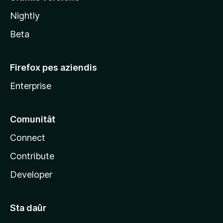
l
Nightly
a
Beta
Firefox pes aziendis
Enterprise
Comunitât
Connect
Contribute
Developer
Sta daûr