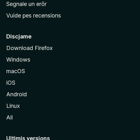
n
Segnale un erôr
c
Vuide pes recensions
i
p
â
Discjame
l
Download Firefox
d
Windows
a
l
macOS
s
iOS
î
t
Android
M
Linux
o
All
z
i
l
Ultimis versions