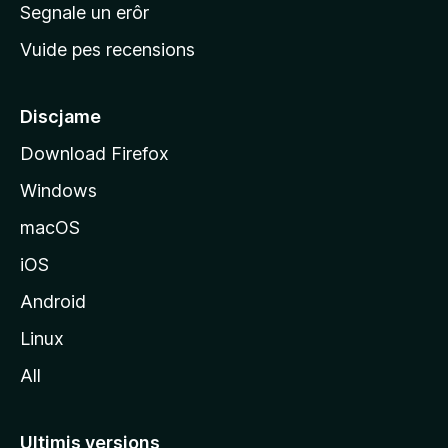
n
Segnale un erôr
c
Vuide pes recensions
i
p
â
Discjame
l
Download Firefox
d
Windows
a
l
macOS
s
iOS
î
t
Android
M
Linux
o
All
z
i
l
Ultimis versions