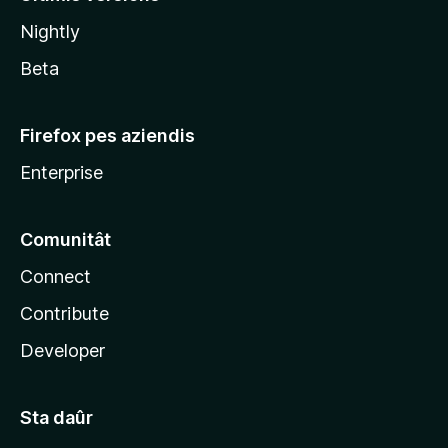
l
Nightly
a
Beta
Firefox pes aziendis
Enterprise
Comunitât
Connect
Contribute
Developer
Sta daûr