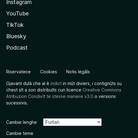
Instagram
YouTube
TikTok
Bluesky
Podcast
Riservatece
Cookies
Notis legâls
Gjavant dulà che al è
indict
in mût diviers, i contignûts su
chest sît a son distribuîts cun licence
Creative Commons
Atribuzion Condivît te stesse maniere v3.0
o versions
sucessivis.
Cambie lenghe
Cambie teme