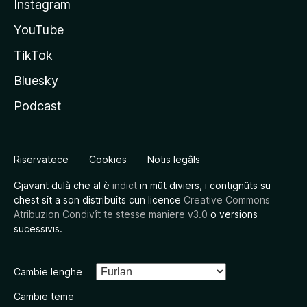
Instagram
YouTube
TikTok
Bluesky
Podcast
Riservatece
Cookies
Notis legâls
Gjavant dulà che al è
indict
in mût diviers, i contignûts su
chest sît a son distribuîts cun licence
Creative Commons
Atribuzion Condivît te stesse maniere v3.0
o versions
sucessivis.
Cambie lenghe
Cambie teme