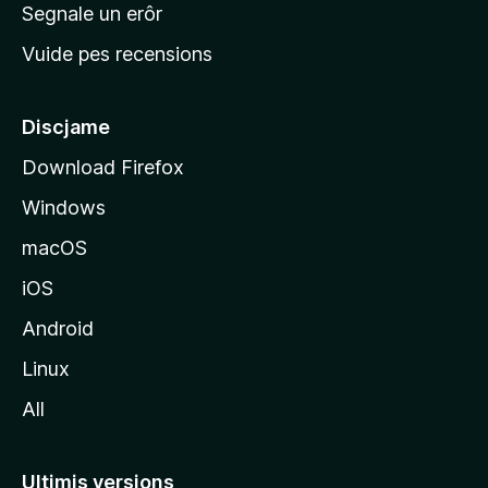
n
Segnale un erôr
c
Vuide pes recensions
i
p
â
Discjame
l
Download Firefox
d
Windows
a
l
macOS
s
iOS
î
t
Android
M
Linux
o
All
z
i
l
Ultimis versions