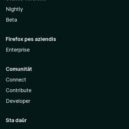
l
Nightly
a
Beta
Firefox pes aziendis
Enterprise
Comunitât
Connect
Contribute
Developer
Sta daûr