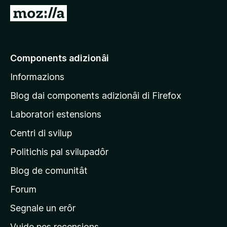
â
V
i
a
p
a
a
e
Components adizionâi
r
p
F
Informazions
a
i
g
r
Blog dai components adizionâi di Firefox
e
j
Laboratori estensions
f
i
o
Centri di svilup
n
x
e
Politichis pal svilupadôr
p
Blog de comunitât
r
i
Forum
n
Segnale un erôr
c
Vuide pes recensions