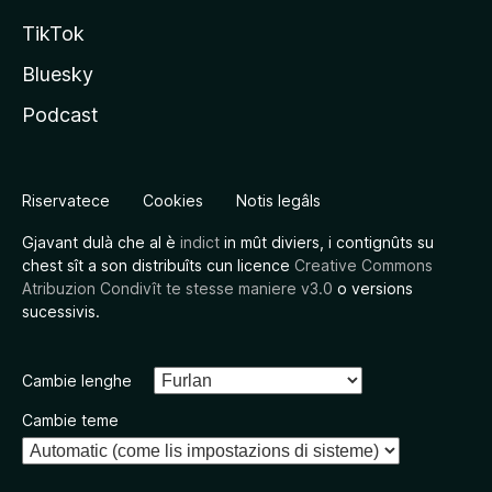
TikTok
Bluesky
Podcast
Riservatece
Cookies
Notis legâls
Gjavant dulà che al è
indict
in mût diviers, i contignûts su
chest sît a son distribuîts cun licence
Creative Commons
Atribuzion Condivît te stesse maniere v3.0
o versions
sucessivis.
Cambie lenghe
Cambie teme