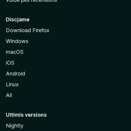
i
p
â
Discjame
l
Download Firefox
d
Windows
a
l
macOS
s
iOS
î
t
Android
M
Linux
o
All
z
i
l
Ultimis versions
l
Nightly
a