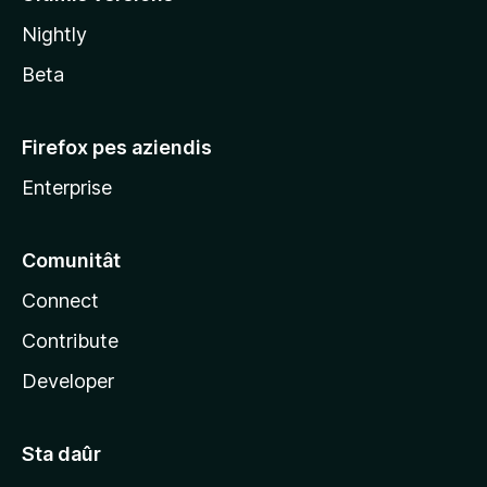
l
Nightly
a
Beta
Firefox pes aziendis
Enterprise
Comunitât
Connect
Contribute
Developer
Sta daûr