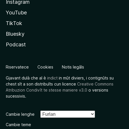
Instagram
YouTube
TikTok
Bluesky
Podcast
Riservatece
Cookies
Notis legâls
Gjavant dulà che al è
indict
in mût diviers, i contignûts su
chest sît a son distribuîts cun licence
Creative Commons
Atribuzion Condivît te stesse maniere v3.0
o versions
sucessivis.
Cambie lenghe
Cambie teme