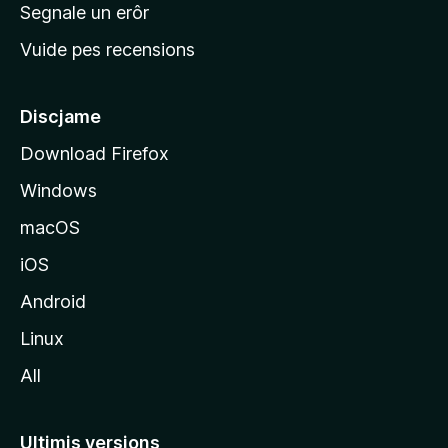
n
Segnale un erôr
c
Vuide pes recensions
i
p
â
Discjame
l
Download Firefox
d
Windows
a
l
macOS
s
iOS
î
t
Android
M
Linux
o
All
z
i
l
Ultimis versions