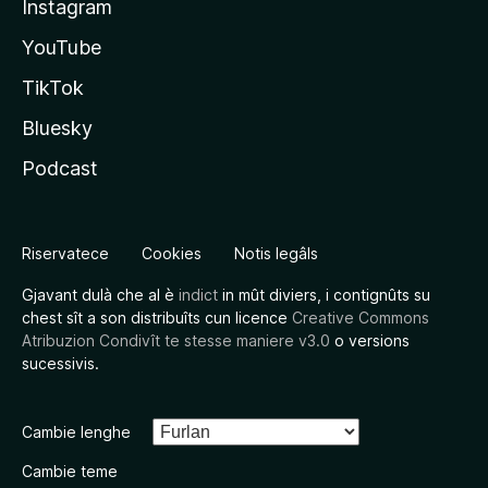
Instagram
YouTube
TikTok
Bluesky
Podcast
Riservatece
Cookies
Notis legâls
Gjavant dulà che al è
indict
in mût diviers, i contignûts su
chest sît a son distribuîts cun licence
Creative Commons
Atribuzion Condivît te stesse maniere v3.0
o versions
sucessivis.
Cambie lenghe
Cambie teme