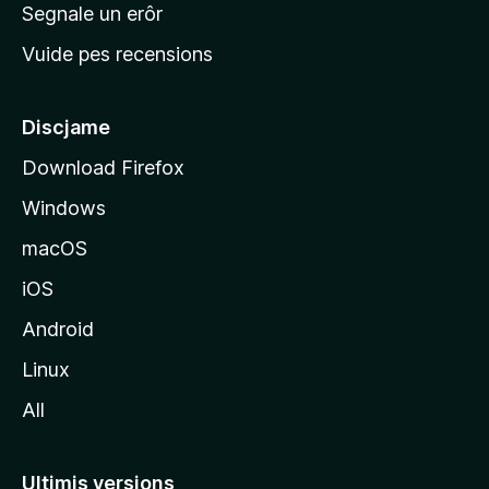
n
Segnale un erôr
c
Vuide pes recensions
i
p
â
Discjame
l
Download Firefox
d
Windows
a
l
macOS
s
iOS
î
t
Android
M
Linux
o
All
z
i
l
Ultimis versions