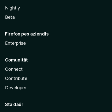
l
Nightly
a
Beta
Firefox pes aziendis
Enterprise
Comunitât
Connect
Contribute
Developer
Sta daûr