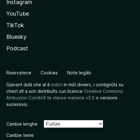
Instagram
YouTube
TikTok
Bluesky
Podcast
Riservatece
Cookies
Notis legâls
Gjavant dulà che al è
indict
in mût diviers, i contignûts su
chest sît a son distribuîts cun licence
Creative Commons
Atribuzion Condivît te stesse maniere v3.0
o versions
sucessivis.
Cambie lenghe
Cambie teme