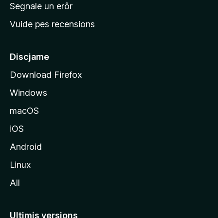
n
Segnale un erôr
c
Vuide pes recensions
i
p
â
Discjame
l
Download Firefox
d
Windows
a
l
macOS
s
iOS
î
t
Android
M
Linux
o
All
z
i
l
Ultimis versions