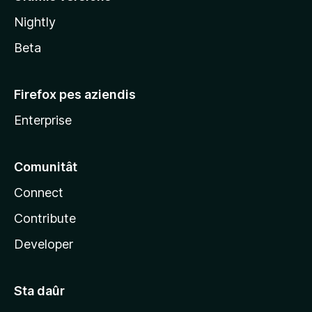
l
Nightly
a
Beta
Firefox pes aziendis
Enterprise
Comunitât
Connect
Contribute
Developer
Sta daûr