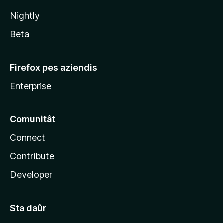
l
Nightly
a
Beta
Firefox pes aziendis
Enterprise
Comunitât
Connect
Contribute
Developer
Sta daûr