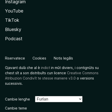
Instagram
YouTube
TikTok
Bluesky
Podcast
Riservatece
Cookies
Notis legâls
Gjavant dulà che al è
indict
in mût diviers, i contignûts su
chest sît a son distribuîts cun licence
Creative Commons
Atribuzion Condivît te stesse maniere v3.0
o versions
sucessivis.
Cambie lenghe
Cambie teme