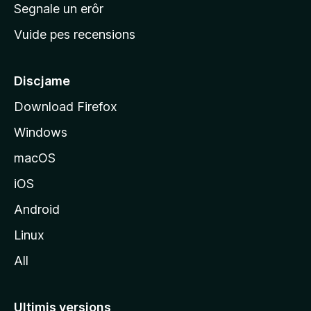
n
Segnale un erôr
c
Vuide pes recensions
i
p
â
Discjame
l
Download Firefox
d
Windows
a
l
macOS
s
iOS
î
t
Android
M
Linux
o
All
z
i
l
Ultimis versions