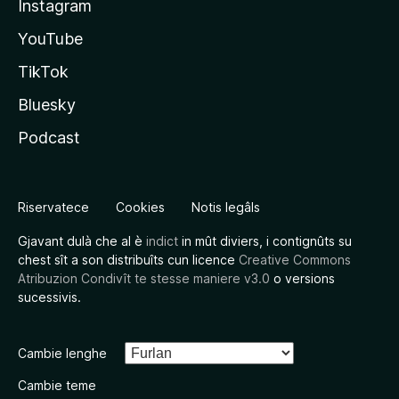
Instagram
YouTube
TikTok
Bluesky
Podcast
Riservatece
Cookies
Notis legâls
Gjavant dulà che al è
indict
in mût diviers, i contignûts su
chest sît a son distribuîts cun licence
Creative Commons
Atribuzion Condivît te stesse maniere v3.0
o versions
sucessivis.
Cambie lenghe
Cambie teme