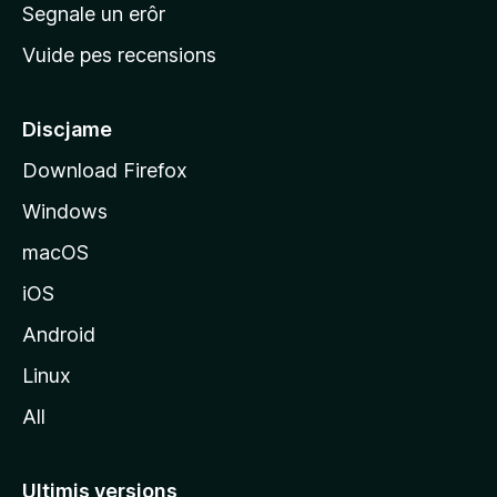
n
Segnale un erôr
c
Vuide pes recensions
i
p
â
Discjame
l
Download Firefox
d
Windows
a
l
macOS
s
iOS
î
t
Android
M
Linux
o
All
z
i
l
Ultimis versions