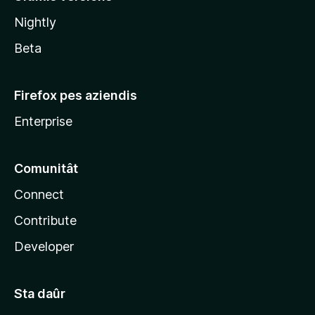
l
Nightly
a
Beta
Firefox pes aziendis
Enterprise
Comunitât
Connect
Contribute
Developer
Sta daûr