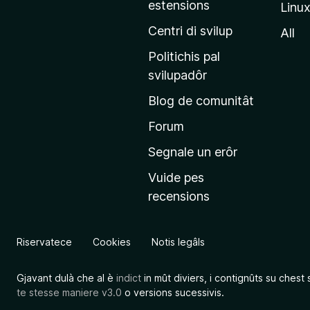
estensions
Linu
e
p
Centri di svilup
All
r
Politichis pal
i
svilupadôr
n
Blog de comunitât
c
i
Forum
p
Segnale un erôr
â
Vuide pes
l
recensions
d
a
l
Riservatece
Cookies
Notis legâls
s
î
Gjavant dulà che al è
indict
in mût diviers, i contignûts su chest 
t
te stesse maniere v3.0
o versions sucessivis.