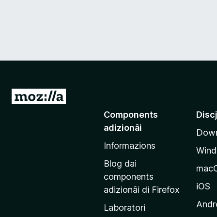
V
a
Components
Disc
a
adizionâi
Down
e
Informazions
p
Win
a
Blog dai
mac
g
components
j
iOS
adizionâi di Firefox
i
Andr
Laboratori
n