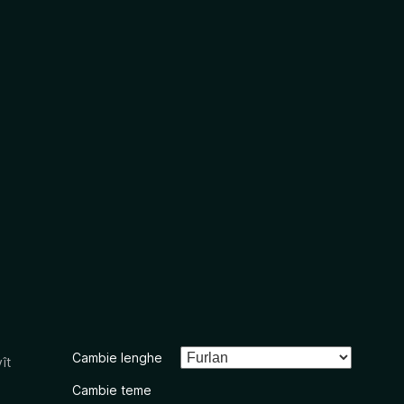
Cambie lenghe
ît
Cambie teme