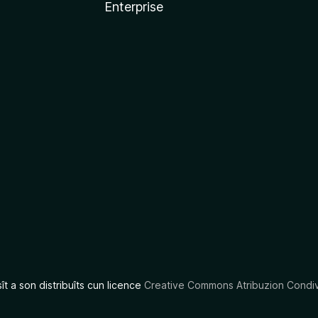
Enterprise
x
sît a son distribuîts cun licence
Creative Commons Atribuzion Condiv