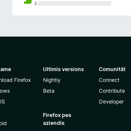
jame
Ultimis versions
Comunitât
load Firefox
Nightly
Connect
dows
Beta
Contribute
OS
Developer
Firefox pes
aziendis
oid