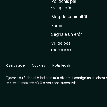
Politichis pal
i
svilupadôr
n
Blog de comunitât
c
i
Forum
p
Segnale un erôr
â
Vuide pes
l
recensions
d
a
l
Riservatece
Cookies
Notis legâls
s
î
Gjavant dulà che al è
indict
in mût diviers, i contignûts su chest 
t
te stesse maniere v3.0
o versions sucessivis.
M
o
z