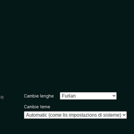
Cambie lenghe
ît
Cambie teme