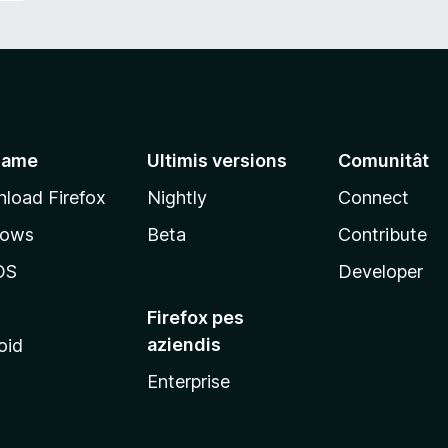
jame
Ultimis versions
Comunitât
load Firefox
Nightly
Connect
dows
Beta
Contribute
OS
Developer
Firefox pes
aziendis
oid
Enterprise
x