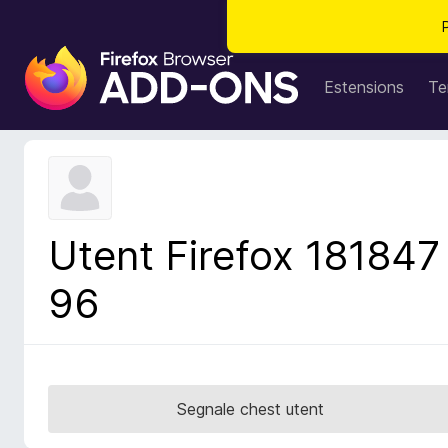
C
o
Estensions
Te
m
p
o
n
e
n
Utent Firefox 181847
t
s
96
a
d
i
z
i
Segnale chest utent
o
n