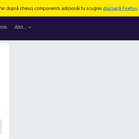
Par doprâ chescj components adizionâi tu scugnis
discjariâ Firefox
.
mis
Altri…