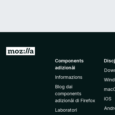
V
a
Components
Disc
a
adizionâi
Down
e
Informazions
p
Win
a
Blog dai
mac
g
components
j
iOS
adizionâi di Firefox
i
Andr
Laboratori
n