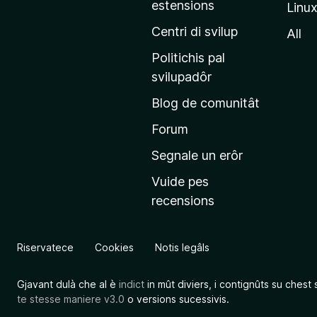
estensions
Linu
e
p
Centri di svilup
All
r
Politichis pal
i
svilupadôr
n
Blog de comunitât
c
i
Forum
p
Segnale un erôr
â
Vuide pes
l
recensions
d
a
l
Riservatece
Cookies
Notis legâls
s
î
Gjavant dulà che al è
indict
in mût diviers, i contignûts su chest 
t
te stesse maniere v3.0
o versions sucessivis.