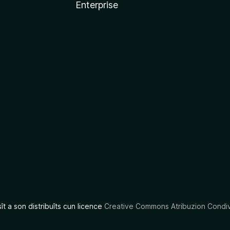
Enterprise
x
sît a son distribuîts cun licence
Creative Commons Atribuzion Condiv