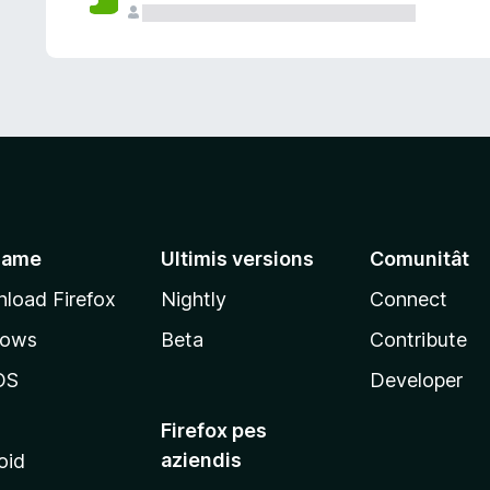
jame
Ultimis versions
Comunitât
load Firefox
Nightly
Connect
dows
Beta
Contribute
OS
Developer
Firefox pes
aziendis
oid