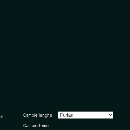
Cambie lenghe
ît
Cambie teme