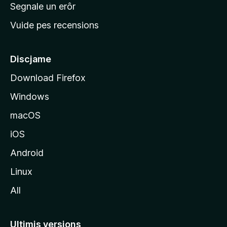
n
Segnale un erôr
c
Vuide pes recensions
i
p
â
Discjame
l
Download Firefox
d
Windows
a
l
macOS
s
iOS
î
t
Android
M
Linux
o
All
z
i
l
Ultimis versions