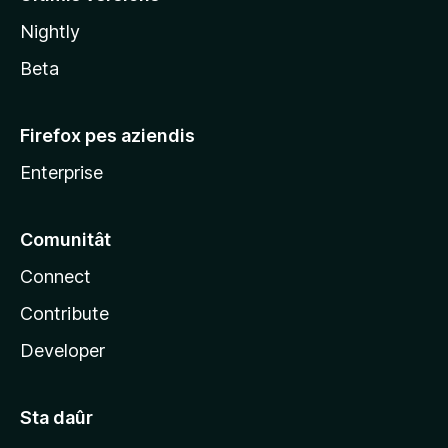
l
Nightly
a
Beta
Firefox pes aziendis
Enterprise
Comunitât
Connect
Contribute
Developer
Sta daûr