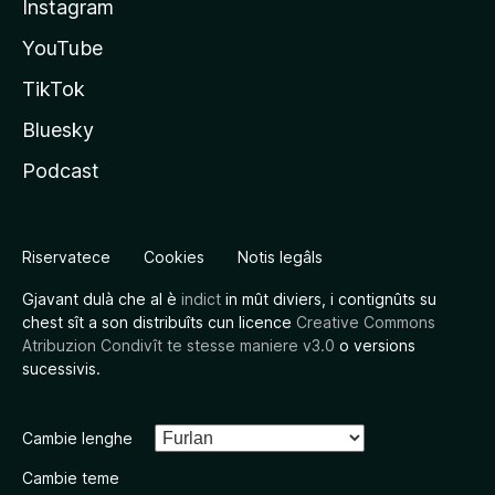
Instagram
YouTube
TikTok
Bluesky
Podcast
Riservatece
Cookies
Notis legâls
Gjavant dulà che al è
indict
in mût diviers, i contignûts su
chest sît a son distribuîts cun licence
Creative Commons
Atribuzion Condivît te stesse maniere v3.0
o versions
sucessivis.
Cambie lenghe
Cambie teme